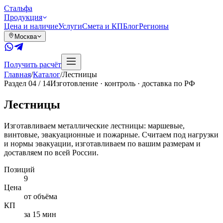
Сталь
фа
Продукция
Цена и наличие
Услуги
Смета и КП
Блог
Регионы
Москва
Получить расчёт
Главная
/
Каталог
/
Лестницы
Раздел
04
/ 14
Изготовление · контроль · доставка по РФ
Лестницы
Изготавливаем металлические лестницы: маршевые,
винтовые, эвакуационные и пожарные. Считаем под нагрузки
и нормы эвакуации, изготавливаем по вашим размерам и
доставляем по всей России.
Позиций
9
Цена
от объёма
КП
за 15 мин