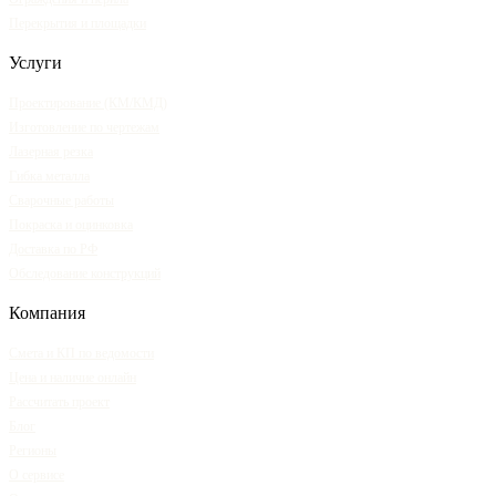
Перекрытия и площадки
Услуги
Проектирование (КМ/КМД)
Изготовление по чертежам
Лазерная резка
Гибка металла
Сварочные работы
Покраска и оцинковка
Доставка по РФ
Обследование конструкций
Компания
Смета и КП по ведомости
Цена и наличие онлайн
Рассчитать проект
Блог
Регионы
О сервисе