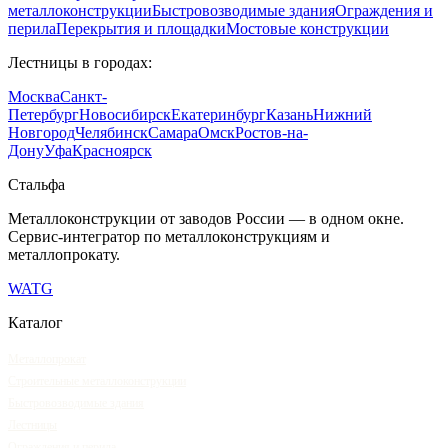
металлоконструкции
Быстровозводимые здания
Ограждения и
перила
Перекрытия и площадки
Мостовые конструкции
Лестницы
в городах:
Москва
Санкт-
Петербург
Новосибирск
Екатеринбург
Казань
Нижний
Новгород
Челябинск
Самара
Омск
Ростов-на-
Дону
Уфа
Красноярск
Сталь
фа
Металлоконструкции от заводов России — в одном окне
.
Сервис-интегратор по металлоконструкциям и
металлопрокату.
WA
TG
Каталог
Металлопрокат
Строительные металлоконструкции
Быстровозводимые здания
Лестницы
Ограждения и перила