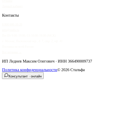
Отзывы
Личный кабинет
Контакты
8 800 600-10-20
info@stalfa.ru
Пн–Пт 9:00–19:00, Сб 10:00–16:00 (МСК)
г. Москва, Пыжевский пер., д. 7, стр. 2, оф. 41
Поставка по всей России
Все регионы →
ИП Леднев Максим Олегович
· ИНН
366490009737
Политика конфиденциальности
©
2026
Стальфа
Консультант · онлайн