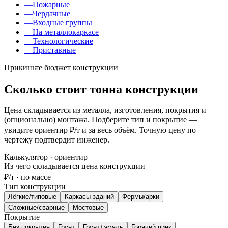
—
Пожарные
—
Чердачные
—
Входные группы
—
На металлокаркасе
—
Технологические
—
Приставные
Прикиньте бюджет конструкции
Сколько стоит тонна конструкции
Цена складывается из металла, изготовления, покрытия и
(опционально) монтажа. Подберите тип и покрытие —
увидите ориентир ₽/т и за весь объём. Точную цену по
чертежу подтвердит инженер.
Калькулятор · ориентир
Из чего складывается цена конструкции
₽/т · по массе
Тип конструкции
Лёгкие/типовые
Каркасы зданий
Фермы/арки
Сложные/сварные
Мостовые
Покрытие
Без покрытия
Грунт
Грунт+эмаль
Горячий цинк