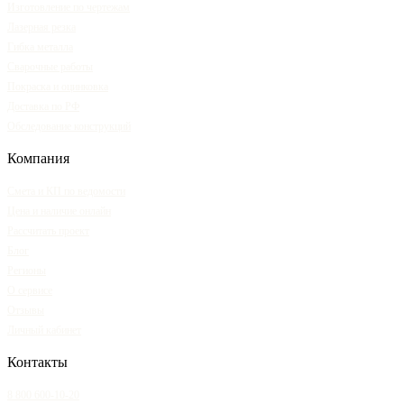
Изготовление по чертежам
Лазерная резка
Гибка металла
Сварочные работы
Покраска и оцинковка
Доставка по РФ
Обследование конструкций
Компания
Смета и КП по ведомости
Цена и наличие онлайн
Рассчитать проект
Блог
Регионы
О сервисе
Отзывы
Личный кабинет
Контакты
8 800 600-10-20