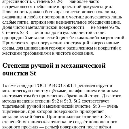
агрессивности. Степень Sa 2½ — наиболее часто
встречающееся требование в проектной документации.
Поверхность должна быть практически лишена окалины,
ржавчины и любых посторонних частиц: допускаются лишь
слабые пятна, штрихи или незначительное обесцвечивание.
Доля чистой металлической поверхности — не менее 95 %.
Степень Sa 3 — очистка до визуально чистой стали:
однородный металлический цвет без каких-либо загрязнений.
Применяется при погружении конструкций в агрессивные
среды, для цинкования горячим распылением и покрытий с
жёсткими требованиями к чистоте основания.
Степени ручной и механической
очистки St
Тот же стандарт ГОСТ Р ИСО 8501-1 регламентирует и
механическую очистку щётками, шлифованием или иным
инструментом без применения абразивной струи. Для этого
метода введены степени St 2 и St 3. St 2 соответствует
тщательной ручной и механической очистке, St 3 — очень
тщательной, при которой поверхность приобретает
металлический блеск. Принципиальное отличие от Sa-
степеней: механическая очистка не создаёт полноценного
якорного профиля — рельеф поверхности после щётки