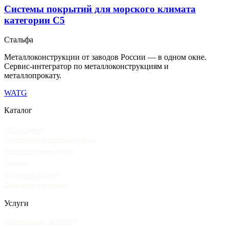
Системы покрытий для морского климата
категории C5
Сталь
фа
Металлоконструкции от заводов России — в одном окне
.
Сервис-интегратор по металлоконструкциям и
металлопрокату.
WA
TG
Каталог
Металлопрокат
Строительные металлоконструкции
Быстровозводимые здания
Лестницы
Ограждения и перила
Перекрытия и площадки
Услуги
Проектирование (КМ/КМД)