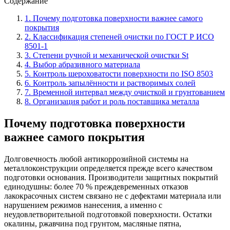
Содержание
1
.
Почему подготовка поверхности важнее самого
покрытия
2
.
Классификация степеней очистки по ГОСТ Р ИСО
8501-1
3
.
Степени ручной и механической очистки St
4
.
Выбор абразивного материала
5
.
Контроль шероховатости поверхности по ISO 8503
6
.
Контроль запылённости и растворимых солей
7
.
Временной интервал между очисткой и грунтованием
8
.
Организация работ и роль поставщика металла
Почему подготовка поверхности
важнее самого покрытия
Долговечность любой антикоррозийной системы на
металлоконструкции определяется прежде всего качеством
подготовки основания. Производители защитных покрытий
единодушны: более 70 % преждевременных отказов
лакокрасочных систем связано не с дефектами материала или
нарушением режимов нанесения, а именно с
неудовлетворительной подготовкой поверхности. Остатки
окалины, ржавчина под грунтом, масляные пятна,