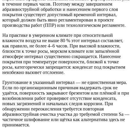
в течение первых часов. Поэтому между завершением
абразивоструйной обработки и нанесением первого слоя
покрытия существует допустимый временной интервал,
который должен быть явно регламентирован в проекте
производства работ (ППР) или технологическом регламенте.
На практике в умеренном климате при относительной
влажности воздуха не выше 80 % этот интервал составляет,
как правило, не более 4–6 часов. При высокой влажности,
близости к точке росы, морском климате или запылённой
атмосфере интервал существенно сокращается. Нанесение
покрытия при температуре поверхности, близкой к точке
росы, категорически запрещается: конденсат под покрытием
неизбежно вызовет отслоение.
Грунтование в указанный интервал — не единственная мера.
Если по организационным причинам выдержать срок не
удаётся, поверхность закрывают брезентом или плёнкой и при
возобновлении работ проверяют отсутствие конденсата,
новых загрязнений и начальных следов коррозии. При
обнаружении переокисления требуется повторная
абразивоструйная очистка участка до требуемой степени Sa —
частичное шлифование или щётка как альтернатива здесь не
принимается.