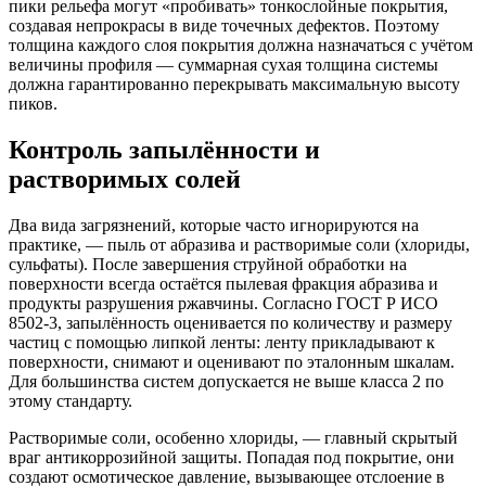
пики рельефа могут «пробивать» тонкослойные покрытия,
создавая непрокрасы в виде точечных дефектов. Поэтому
толщина каждого слоя покрытия должна назначаться с учётом
величины профиля — суммарная сухая толщина системы
должна гарантированно перекрывать максимальную высоту
пиков.
Контроль запылённости и
растворимых солей
Два вида загрязнений, которые часто игнорируются на
практике, — пыль от абразива и растворимые соли (хлориды,
сульфаты). После завершения струйной обработки на
поверхности всегда остаётся пылевая фракция абразива и
продукты разрушения ржавчины. Согласно ГОСТ Р ИСО
8502-3, запылённость оценивается по количеству и размеру
частиц с помощью липкой ленты: ленту прикладывают к
поверхности, снимают и оценивают по эталонным шкалам.
Для большинства систем допускается не выше класса 2 по
этому стандарту.
Растворимые соли, особенно хлориды, — главный скрытый
враг антикоррозийной защиты. Попадая под покрытие, они
создают осмотическое давление, вызывающее отслоение в