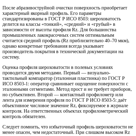
После абразивоструйной очистки поверхность приобретает
характерный якорный профиль. Его параметры
стандартизированы в ГОСТ Р ИСО 8503: шероховатость
делится на классы «тонкий», «средний» и «грубый» в
зависимости от высоты профиля Rz. Для большинства
промышленных лакокрасочных систем оптимальным
считается средний профиль (Rz приблизительно 40–70 мкм),
однако конкретные требования всегда указывает
производитель покрытия в технической документации на
систему.
Оценка профиля шероховатости в полевых условиях
проводится двумя методами. Первый — визуально-
тактильный компаратор (эталонная пластинка) по ГОСТ Р
ИСО 8503-1: оператор сравнивает ощущение поверхности с
эталонными сегментами. Метод прост и не требует приборов,
но субъективен. Второй — контактный профилометр или
лента для измерения профиля по ГОСТ Р ИСО 8503-5: даёт
объективное числовое значение Rz, фиксируемое в журнале
контроля. На ответственных объектах профилометрический
контроль обязателен.
Следует помнить, что избыточный профиль шероховатости не
менее опасен, чем недостаточный. При слишком высоком Rz