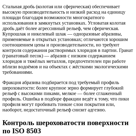
Стальная дробь (колотая или сферическая) обеспечивает
высокую производительность и низкий расход на единицу
площади благодаря возможности многократного
использования в замкнутых установках. Угловатая колотая
дробь даёт более агрессивный рельеф, чем сферическая.
Купрошлак и никелевый шлак — одноразовые абразивы,
применяемые в открытых установках; отличаются хорошим
соотношением цены и производительности, но требуют
контроля содержания растворимых хлоридов в партии. Гранат
(гранатовый песок) — абразив с низким содержанием
хлоридов и тяжёлых металлов, предпочтителен при работе
вблизи водоёмов и на объектах с жёсткими экологическими
требованиями.
Фракция абразива подбирается под требуемый профиль
шероховатости: более крупное зерно формирует глубокий
рельеф с высокими пиками, мелкое — более сглаженный
профиль. Ошибка в подборе фракции ведёт к тому, что пики
профиля могут пробивать тонкие слои покрытия или,
наоборот, недостаточный рельеф снизит адгезию.
Контроль шероховатости поверхности
по ISO 8503