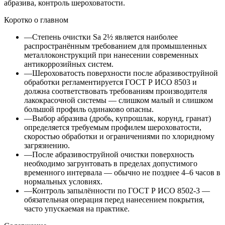
абразива, контроль шероховатости.
Коротко о главном
—
Степень очистки Sa 2½ является наиболее
распространённым требованием для промышленных
металлоконструкций при нанесении современных
антикоррозийных систем.
—
Шероховатость поверхности после абразивоструйной
обработки регламентируется ГОСТ Р ИСО 8503 и
должна соответствовать требованиям производителя
лакокрасочной системы — слишком малый и слишком
большой профиль одинаково опасны.
—
Выбор абразива (дробь, купрошлак, корунд, гранат)
определяется требуемым профилем шероховатости,
скоростью обработки и ограничениями по хлоридному
загрязнению.
—
После абразивоструйной очистки поверхность
необходимо загрунтовать в пределах допустимого
временного интервала — обычно не позднее 4–6 часов в
нормальных условиях.
—
Контроль запылённости по ГОСТ Р ИСО 8502-3 —
обязательная операция перед нанесением покрытия,
часто упускаемая на практике.