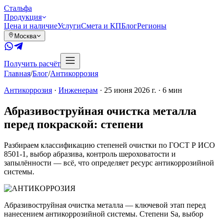
Сталь
фа
Продукция
Цена и наличие
Услуги
Смета и КП
Блог
Регионы
Москва
Получить расчёт
Главная
/
Блог
/
Антикоррозия
Антикоррозия
·
Инженерам
·
25 июня 2026 г.
·
6
мин
Абразивоструйная очистка металла
перед покраской: степени
Разбираем классификацию степеней очистки по ГОСТ Р ИСО
8501-1, выбор абразива, контроль шероховатости и
запылённости — всё, что определяет ресурс антикоррозийной
системы.
Абразивоструйная очистка металла — ключевой этап перед
нанесением антикоррозийной системы. Степени Sa, выбор