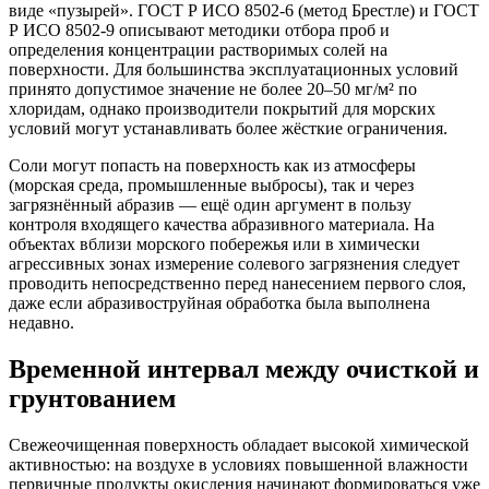
виде «пузырей». ГОСТ Р ИСО 8502-6 (метод Брестле) и ГОСТ
Р ИСО 8502-9 описывают методики отбора проб и
определения концентрации растворимых солей на
поверхности. Для большинства эксплуатационных условий
принято допустимое значение не более 20–50 мг/м² по
хлоридам, однако производители покрытий для морских
условий могут устанавливать более жёсткие ограничения.
Соли могут попасть на поверхность как из атмосферы
(морская среда, промышленные выбросы), так и через
загрязнённый абразив — ещё один аргумент в пользу
контроля входящего качества абразивного материала. На
объектах вблизи морского побережья или в химически
агрессивных зонах измерение солевого загрязнения следует
проводить непосредственно перед нанесением первого слоя,
даже если абразивоструйная обработка была выполнена
недавно.
Временной интервал между очисткой и
грунтованием
Свежеочищенная поверхность обладает высокой химической
активностью: на воздухе в условиях повышенной влажности
первичные продукты окисления начинают формироваться уже