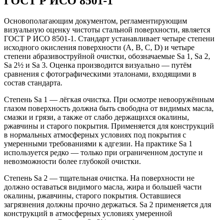
ГОСТ Р ИСО 8501-1
Основополагающим документом, регламентирующим
визуальную оценку чистоты стальной поверхности, является
ГОСТ Р ИСО 8501-1. Стандарт устанавливает четыре степени
исходного окисления поверхности (A, B, C, D) и четыре
степени абразивоструйной очистки, обозначаемые Sa 1, Sa 2,
Sa 2½ и Sa 3. Оценка производится визуально — путём
сравнения с фотографическими эталонами, входящими в
состав стандарта.
Степень Sa 1 — лёгкая очистка. При осмотре невооружённым
глазом поверхность должна быть свободна от видимых масла,
смазки и грязи, а также от слабо держащихся окалины,
ржавчины и старого покрытия. Применяется для конструкций
в нормальных атмосферных условиях под покрытия с
умеренными требованиями к адгезии. На практике Sa 1
используется редко — только при ограниченном доступе и
невозможности более глубокой очистки.
Степень Sa 2 — тщательная очистка. На поверхности не
должно оставаться видимого масла, жира и большей части
окалины, ржавчины, старого покрытия. Оставшиеся
загрязнения должны прочно держаться. Sa 2 применяется для
конструкций в атмосферных условиях умеренной