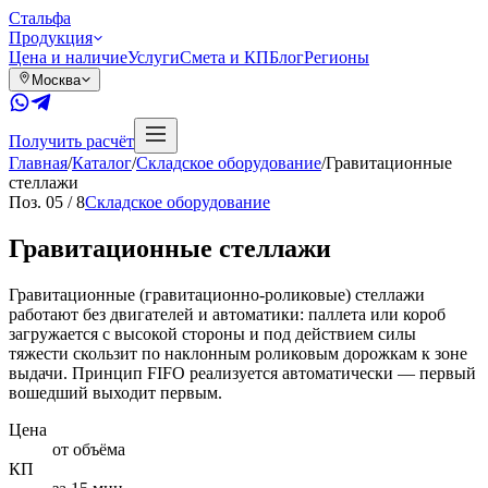
Сталь
фа
Продукция
Цена и наличие
Услуги
Смета и КП
Блог
Регионы
Москва
Получить расчёт
Главная
/
Каталог
/
Складское оборудование
/
Гравитационные
стеллажи
Поз.
05
/
8
Складское оборудование
Гравитационные стеллажи
Гравитационные (гравитационно-роликовые) стеллажи
работают без двигателей и автоматики: паллета или короб
загружается с высокой стороны и под действием силы
тяжести скользит по наклонным роликовым дорожкам к зоне
выдачи. Принцип FIFO реализуется автоматически — первый
вошедший выходит первым.
Цена
от объёма
КП