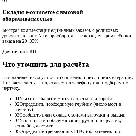
03
Склады e-commerce с высокой
оборачиваемостью
Быстрая комплектация единичных заказов с роликовых
дорожек по зоне А товарооборота — сокращает время сборки
заказа на 20–35%.
Для точного КП
Что уточнить для расчёта
Эти данные помогут посчитать точно и без лишних итераций.
Не знаете часть — подскажем по телефону или подберём по
чертежу.
01
Указать габарит и массу паллеты или короба
02
Определить необходимую глубину (число мест в
глубину)
03
Сообщить план склада с зонами загрузки и выдачи
04
Уточнить тип обслуживания: ручной погрузчик,
конвейер, автомат
05
Определить требования к FIFO (обязательно или