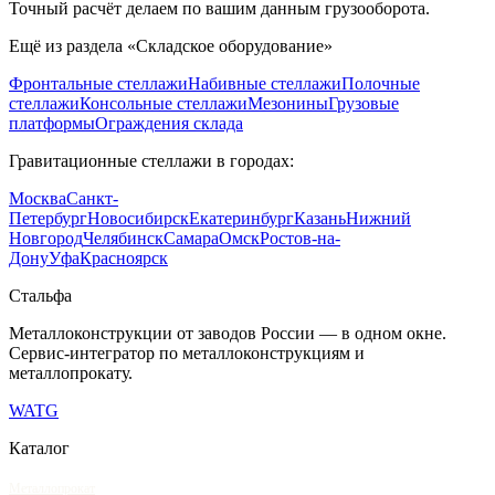
Точный расчёт делаем по вашим данным грузооборота.
Ещё из раздела «
Складское оборудование
»
Фронтальные стеллажи
Набивные стеллажи
Полочные
стеллажи
Консольные стеллажи
Мезонины
Грузовые
платформы
Ограждения склада
Гравитационные стеллажи
в городах:
Москва
Санкт-
Петербург
Новосибирск
Екатеринбург
Казань
Нижний
Новгород
Челябинск
Самара
Омск
Ростов-на-
Дону
Уфа
Красноярск
Сталь
фа
Металлоконструкции от заводов России — в одном окне
.
Сервис-интегратор по металлоконструкциям и
металлопрокату.
WA
TG
Каталог
Металлопрокат