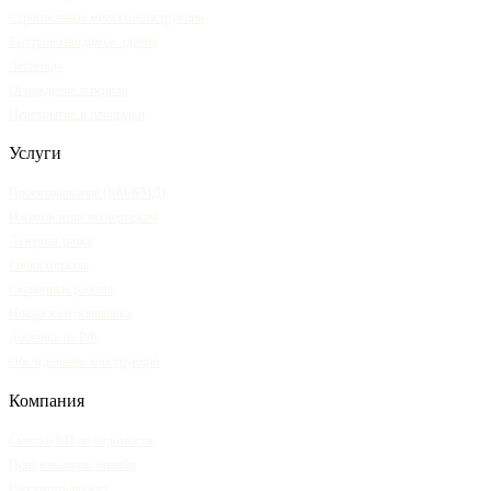
Строительные металлоконструкции
Быстровозводимые здания
Лестницы
Ограждения и перила
Перекрытия и площадки
Услуги
Проектирование (КМ/КМД)
Изготовление по чертежам
Лазерная резка
Гибка металла
Сварочные работы
Покраска и оцинковка
Доставка по РФ
Обследование конструкций
Компания
Смета и КП по ведомости
Цена и наличие онлайн
Рассчитать проект