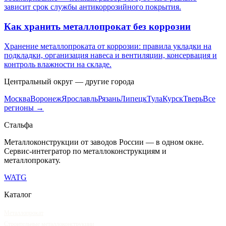
зависит срок службы антикоррозийного покрытия.
Как хранить металлопрокат без коррозии
Хранение металлопроката от коррозии: правила укладки на
подкладки, организация навеса и вентиляции, консервация и
контроль влажности на складе.
Центральный
округ — другие города
Москва
Воронеж
Ярославль
Рязань
Липецк
Тула
Курск
Тверь
Все
регионы →
Сталь
фа
Металлоконструкции от заводов России — в одном окне
.
Сервис-интегратор по металлоконструкциям и
металлопрокату.
WA
TG
Каталог
Металлопрокат
Строительные металлоконструкции