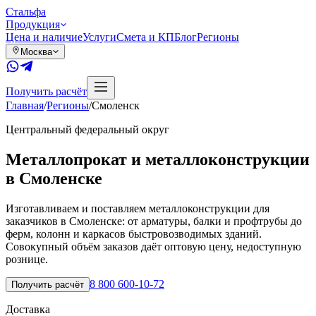
Сталь
фа
Продукция
Цена и наличие
Услуги
Смета и КП
Блог
Регионы
Москва
Получить расчёт
Главная
/
Регионы
/
Смоленск
Центральный
федеральный округ
Металлопрокат и металлоконструкции
в
Смоленске
Изготавливаем и поставляем металлоконструкции для
заказчиков в Смоленске: от арматуры, балки и профтрубы до
ферм, колонн и каркасов быстровозводимых зданий.
Совокупный объём заказов даёт оптовую цену, недоступную
рознице.
8 800 600-10-72
Получить расчёт
Доставка