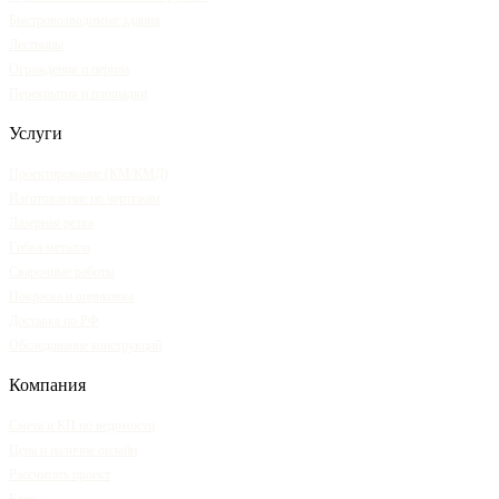
Быстровозводимые здания
Лестницы
Ограждения и перила
Перекрытия и площадки
Услуги
Проектирование (КМ/КМД)
Изготовление по чертежам
Лазерная резка
Гибка металла
Сварочные работы
Покраска и оцинковка
Доставка по РФ
Обследование конструкций
Компания
Смета и КП по ведомости
Цена и наличие онлайн
Рассчитать проект
Блог