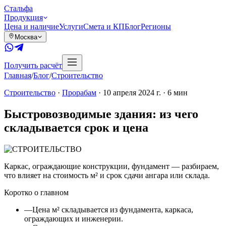
Сталь
фа
Продукция
Цена и наличие
Услуги
Смета и КП
Блог
Регионы
Москва
Получить расчёт
Главная
/
Блог
/
Строительство
Строительство
·
Прорабам
·
10 апреля 2024 г.
·
6
мин
Быстровозводимые здания: из чего
складывается срок и цена
Каркас, ограждающие конструкции, фундамент — разбираем,
что влияет на стоимость м² и срок сдачи ангара или склада.
Коротко о главном
—
Цена м² складывается из фундамента, каркаса,
ограждающих и инженерии.