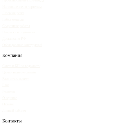
Проектирование (КМ/КМД)
Изготовление по чертежам
Лазерная резка
Гибка металла
Сварочные работы
Покраска и оцинковка
Доставка по РФ
Обследование конструкций
Компания
Смета и КП по ведомости
Цена и наличие онлайн
Рассчитать проект
Блог
Регионы
О сервисе
Отзывы
Личный кабинет
Контакты