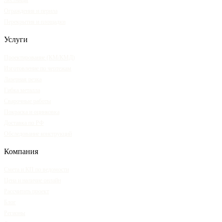
Лестницы
Ограждения и перила
Перекрытия и площадки
Услуги
Проектирование (КМ/КМД)
Изготовление по чертежам
Лазерная резка
Гибка металла
Сварочные работы
Покраска и оцинковка
Доставка по РФ
Обследование конструкций
Компания
Смета и КП по ведомости
Цена и наличие онлайн
Рассчитать проект
Блог
Регионы