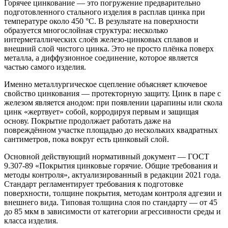
Горячее цинкование — это погружение предварительно
подготовленного стального изделия в расплав цинка при
температуре около 450 °C. В результате на поверхности
образуется многослойная структура: несколько
интерметаллических слоёв железо-цинковых сплавов и
внешний слой чистого цинка. Это не просто плёнка поверх
металла, а диффузионное соединение, которое является
частью самого изделия.
Именно металлургическое сцепление объясняет ключевое
свойство цинкования — протекторную защиту. Цинк в паре с
железом является анодом: при появлении царапины или скола
цинк «жертвует» собой, корродируя первым и защищая
основу. Покрытие продолжает работать даже на
повреждённом участке площадью до нескольких квадратных
сантиметров, пока вокруг есть цинковый слой.
Основной действующий нормативный документ — ГОСТ
9.307-89 «Покрытия цинковые горячие. Общие требования и
методы контроля», актуализированный в редакции 2021 года.
Стандарт регламентирует требования к подготовке
поверхности, толщине покрытия, методам контроля адгезии и
внешнего вида. Типовая толщина слоя по стандарту — от 45
до 85 мкм в зависимости от категории агрессивности среды и
класса изделия.