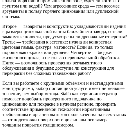
вблизи моря или в промышленной зоне, будет ли контакт с
грунтом или водой? Чем агрессивнее среда — тем весомее
аргументы в пользу горячего цинкования или дуплексной
системы.
Второе — габариты и конструктив: укладываются ли изделия
в размеры цинковальной ванны ближайшего завода, есть ли
замкнутые полости, предусмотрены ли дренажные отверстия?
Третье — требования к эстетике: нужна ли конкретная
цветовая гамма, фактура, матовость? Если да, то только
порошковая окраска или дуплекс. Четвёртое — бюджет
жизненного цикла, а не только первоначальной обработки.
Пятое — возможность проведения регламентного
обслуживания в будущем: доступна ли конструкция для
перекраски без сложных такелажных работ?
Если вы работаете с крупными объёмами и нестандартными
конструкциями, выбор поставщика услуги имеет не меньшее
значение, чем выбор метода. Stalfa как сервис-интегратор
помогает подобрать проверенного подрядчика по
цинкованию или покраске в нужном регионе, проверить
соответствие применяемой технологии нормативным
требованиям и организовать контроль качества на всех этапах
— от подготовки поверхности до финального замера
толщины покрытия толщиномером.