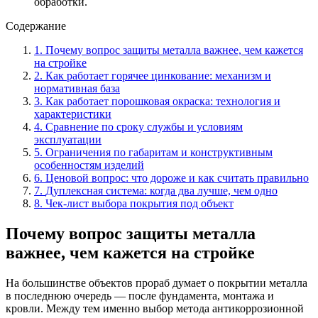
обработки.
Содержание
1
.
Почему вопрос защиты металла важнее, чем кажется
на стройке
2
.
Как работает горячее цинкование: механизм и
нормативная база
3
.
Как работает порошковая окраска: технология и
характеристики
4
.
Сравнение по сроку службы и условиям
эксплуатации
5
.
Ограничения по габаритам и конструктивным
особенностям изделий
6
.
Ценовой вопрос: что дороже и как считать правильно
7
.
Дуплексная система: когда два лучше, чем одно
8
.
Чек-лист выбора покрытия под объект
Почему вопрос защиты металла
важнее, чем кажется на стройке
На большинстве объектов прораб думает о покрытии металла
в последнюю очередь — после фундамента, монтажа и
кровли. Между тем именно выбор метода антикоррозионной