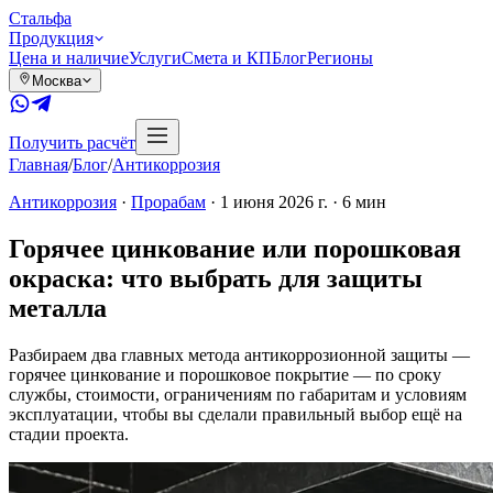
Сталь
фа
Продукция
Цена и наличие
Услуги
Смета и КП
Блог
Регионы
Москва
Получить расчёт
Главная
/
Блог
/
Антикоррозия
Антикоррозия
·
Прорабам
·
1 июня 2026 г.
·
6
мин
Горячее цинкование или порошковая
окраска: что выбрать для защиты
металла
Разбираем два главных метода антикоррозионной защиты —
горячее цинкование и порошковое покрытие — по сроку
службы, стоимости, ограничениям по габаритам и условиям
эксплуатации, чтобы вы сделали правильный выбор ещё на
стадии проекта.