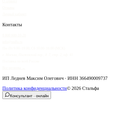
О сервисе
Отзывы
Личный кабинет
Контакты
8 800 600-10-20
info@stalfa.ru
Пн–Пт 9:00–19:00, Сб 10:00–16:00 (МСК)
г. Москва, Пыжевский пер., д. 7, стр. 2, оф. 41
Поставка по всей России
Все регионы →
ИП Леднев Максим Олегович
· ИНН
366490009737
Политика конфиденциальности
©
2026
Стальфа
Консультант · онлайн