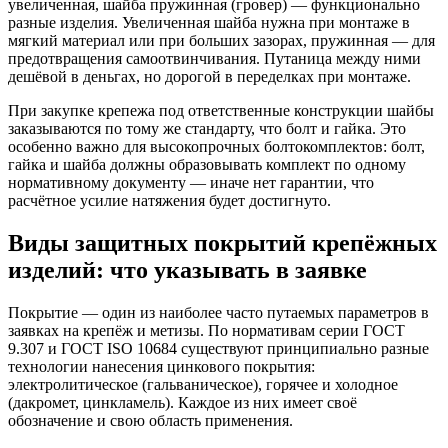
увеличенная, шайба пружинная (гровер) — функционально
разные изделия. Увеличенная шайба нужна при монтаже в
мягкий материал или при больших зазорах, пружинная — для
предотвращения самоотвинчивания. Путаница между ними
дешёвой в деньгах, но дорогой в переделках при монтаже.
При закупке крепежа под ответственные конструкции шайбы
заказываются по тому же стандарту, что болт и гайка. Это
особенно важно для высокопрочных болтокомплектов: болт,
гайка и шайба должны образовывать комплект по одному
нормативному документу — иначе нет гарантии, что
расчётное усилие натяжения будет достигнуто.
Виды защитных покрытий крепёжных
изделий: что указывать в заявке
Покрытие — один из наиболее часто путаемых параметров в
заявках на крепёж и метизы. По нормативам серии ГОСТ
9.307 и ГОСТ ISO 10684 существуют принципиально разные
технологии нанесения цинкового покрытия:
электролитическое (гальваническое), горячее и холодное
(дакромет, цинкламель). Каждое из них имеет своё
обозначение и свою область применения.