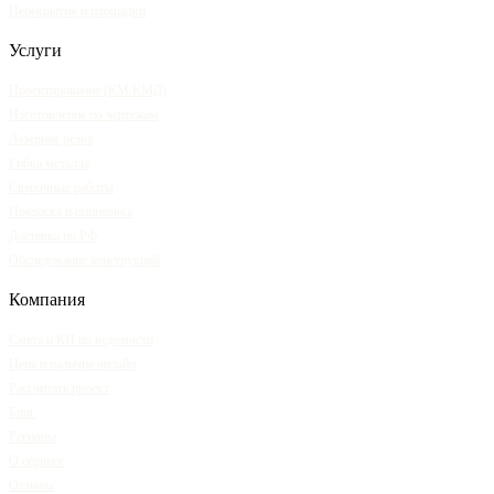
Перекрытия и площадки
Услуги
Проектирование (КМ/КМД)
Изготовление по чертежам
Лазерная резка
Гибка металла
Сварочные работы
Покраска и оцинковка
Доставка по РФ
Обследование конструкций
Компания
Смета и КП по ведомости
Цена и наличие онлайн
Рассчитать проект
Блог
Регионы
О сервисе
Отзывы