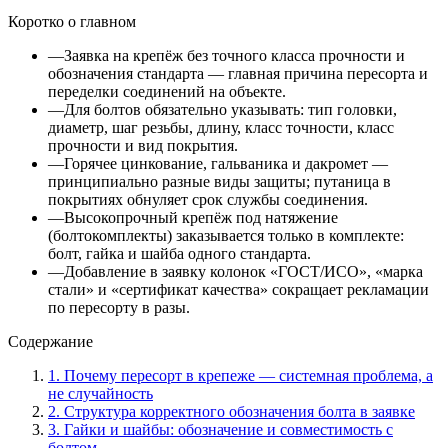
Коротко о главном
—
Заявка на крепёж без точного класса прочности и
обозначения стандарта — главная причина пересорта и
переделки соединений на объекте.
—
Для болтов обязательно указывать: тип головки,
диаметр, шаг резьбы, длину, класс точности, класс
прочности и вид покрытия.
—
Горячее цинкование, гальваника и дакромет —
принципиально разные виды защиты; путаница в
покрытиях обнуляет срок службы соединения.
—
Высокопрочный крепёж под натяжение
(болтокомплекты) заказывается только в комплекте:
болт, гайка и шайба одного стандарта.
—
Добавление в заявку колонок «ГОСТ/ИСО», «марка
стали» и «сертификат качества» сокращает рекламации
по пересорту в разы.
Содержание
1
.
Почему пересорт в крепеже — системная проблема, а
не случайность
2
.
Структура корректного обозначения болта в заявке
3
.
Гайки и шайбы: обозначение и совместимость с
болтом