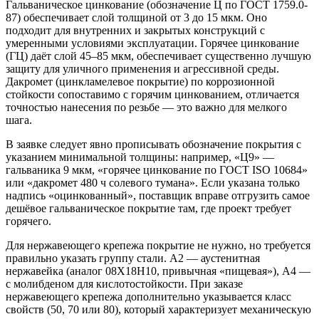
Гальваническое цинкование (обозначение Ц по ГОСТ 1759.0-
87) обеспечивает слой толщиной от 3 до 15 мкм. Оно
подходит для внутренних и закрытых конструкций с
умеренными условиями эксплуатации. Горячее цинкование
(ГЦ) даёт слой 45–85 мкм, обеспечивает существенно лучшую
защиту для уличного применения и агрессивной среды.
Дакромет (цинкламелевое покрытие) по коррозионной
стойкости сопоставимо с горячим цинкованием, отличается
точностью нанесения по резьбе — это важно для мелкого
шага.
В заявке следует явно прописывать обозначение покрытия с
указанием минимальной толщины: например, «Ц9» —
гальваника 9 мкм, «горячее цинкование по ГОСТ ISO 10684»
или «дакромет 480 ч солевого тумана». Если указана только
надпись «оцинкованный», поставщик вправе отгрузить самое
дешёвое гальваническое покрытие там, где проект требует
горячего.
Для нержавеющего крепежа покрытие не нужно, но требуется
правильно указать группу стали. A2 — аустенитная
нержавейка (аналог 08Х18Н10, привычная «пищевая»), A4 —
с молибденом для кислотостойкости. При заказе
нержавеющего крепежа дополнительно указывается класс
свойств (50, 70 или 80), который характеризует механическую