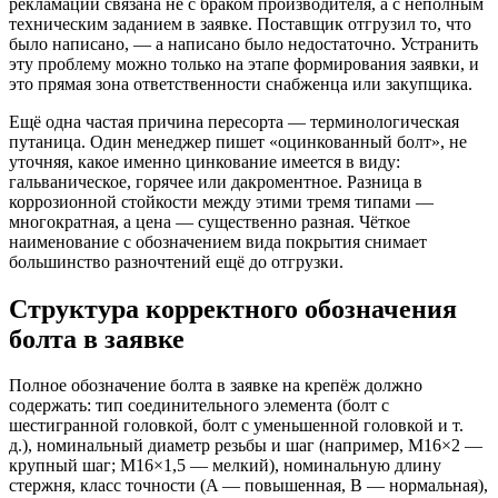
рекламаций связана не с браком производителя, а с неполным
техническим заданием в заявке. Поставщик отгрузил то, что
было написано, — а написано было недостаточно. Устранить
эту проблему можно только на этапе формирования заявки, и
это прямая зона ответственности снабженца или закупщика.
Ещё одна частая причина пересорта — терминологическая
путаница. Один менеджер пишет «оцинкованный болт», не
уточняя, какое именно цинкование имеется в виду:
гальваническое, горячее или дакроментное. Разница в
коррозионной стойкости между этими тремя типами —
многократная, а цена — существенно разная. Чёткое
наименование с обозначением вида покрытия снимает
большинство разночтений ещё до отгрузки.
Структура корректного обозначения
болта в заявке
Полное обозначение болта в заявке на крепёж должно
содержать: тип соединительного элемента (болт с
шестигранной головкой, болт с уменьшенной головкой и т.
д.), номинальный диаметр резьбы и шаг (например, М16×2 —
крупный шаг; М16×1,5 — мелкий), номинальную длину
стержня, класс точности (A — повышенная, B — нормальная),