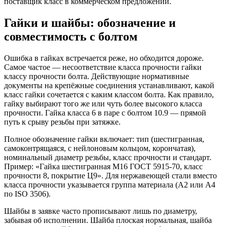
поставщик класс в коммерческом предложении.
Гайки и шайбы: обозначение и
совместимость с болтом
Ошибка в гайках встречается реже, но обходится дороже.
Самое частое — несоответствие класса прочности гайки
классу прочности болта. Действующие нормативные
документы на крепёжные соединения устанавливают, какой
класс гайки сочетается с каким классом болта. Как правило,
гайку выбирают того же или чуть более высокого класса
прочности. Гайка класса 6 в паре с болтом 10.9 — прямой
путь к срыву резьбы при затяжке.
Полное обозначение гайки включает: тип (шестигранная,
самоконтрящаяся, с нейлоновым кольцом, корончатая),
номинальный диаметр резьбы, класс прочности и стандарт.
Пример: «Гайка шестигранная М16 ГОСТ 5915-70, класс
прочности 8, покрытие Ц9». Для нержавеющей стали вместо
класса прочности указывается группа материала (A2 или A4
по ISO 3506).
Шайбы в заявке часто прописывают лишь по диаметру,
забывая об исполнении. Шайба плоская нормальная, шайба