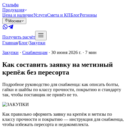
Сталь
фа
Продукция
Цена и наличие
Услуги
Смета и КП
Блог
Регионы
Москва
Получить расчёт
Главная
/
Блог
/
Закупки
Закупки
·
Снабженцам
·
30 июня 2026 г.
·
7
мин
Как составить заявку на метизный
крепёж без пересорта
Подробное руководство для снабженца: как описать болты,
гайки и шайбы по классу прочности, покрытию и стандарту
так, чтобы поставщик не привёз не то.
Как правильно оформить заявку на крепёж и метизы по
классу прочности и покрытию — инструкция для снабженца,
чтобы избежать пересорта и недокомплекта.