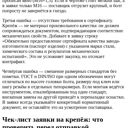
прописан явно (М16×1,5). Если в чертеже стоит мелкий шаг, а
в заявке только М16 — поставщик отгрузит крупный, и болт
попросту не завернётся в гнездо.
Третья ошибка — отсутствие требования к сертификату.
Крепёж — не материал произвольного качества: он должен
сопровождаться документом, подтверждающим соответствие
механических свойств. Добавьте в заявку строку
«Обязательно предоставление сертификата качества завода-
изготовителя (паспорт изделия) с указанием марки стали,
химического состава и результатов механических
испытаний». Это не усложняет закупку, но отсекает
контрафакт.
Четвёртая ошибка — смешение размерных стандартов без
пометки. ГОСТ и DIN/ISO при одном обозначении могут
отличаться по высоте головки болта, размеру под ключ или
шагу резьбы в отдельных типоразмерах. Если монтаж ведётся
инструментом, откалиброванным под один стандарт,
внезапная замена на другой приведёт к переналадке оснастки.
В заявке всегда указывайте конкретный нормативный
документ, не оставляйте это на усмотрение поставщика.
Чек-лист заявки на крепёж: что
проверить перед отправкой