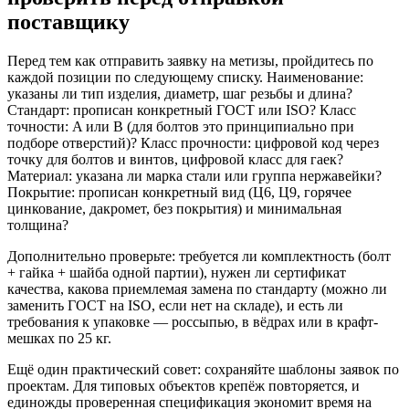
поставщику
Перед тем как отправить заявку на метизы, пройдитесь по
каждой позиции по следующему списку. Наименование:
указаны ли тип изделия, диаметр, шаг резьбы и длина?
Стандарт: прописан конкретный ГОСТ или ISO? Класс
точности: A или B (для болтов это принципиально при
подборе отверстий)? Класс прочности: цифровой код через
точку для болтов и винтов, цифровой класс для гаек?
Материал: указана ли марка стали или группа нержавейки?
Покрытие: прописан конкретный вид (Ц6, Ц9, горячее
цинкование, дакромет, без покрытия) и минимальная
толщина?
Дополнительно проверьте: требуется ли комплектность (болт
+ гайка + шайба одной партии), нужен ли сертификат
качества, какова приемлемая замена по стандарту (можно ли
заменить ГОСТ на ISO, если нет на складе), и есть ли
требования к упаковке — россыпью, в вёдрах или в крафт-
мешках по 25 кг.
Ещё один практический совет: сохраняйте шаблоны заявок по
проектам. Для типовых объектов крепёж повторяется, и
единожды проверенная спецификация экономит время на