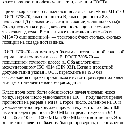
класс прочности и обозначение стандарта или ГОСТа.
Пример корректного наименования для заявки: «Болт М16×70
ГОСТ 7798-70, класс точности B, класс прочности 8.8,
покрытие Ц9 (гальваническое цинкование, толщина 9 мкм)».
Это однозначная строка, которую поставщик не сможет
трактовать двояко. Если в заявке написано просто «болт
М16×70 оцинкованный» — трактовок будет столько, сколько
позиций на складе поставщика.
ГОСТ 7798-70 соответствует болтам с шестигранной головкой
нормальной точности класса B, ГОСТ 7805-70 —
повышенной точности класса A. Оба аналогичны
международному ISO 4014 (DIN 931). Когда в проектной
документации указан ГОСТ, переходить на ISO без
согласования с проектировщиком не стоит: размеры под ключ
и допуски незначительно, но расходятся.
Класс прочности болта обозначается двумя числами через
точку. Первое число умножается на 100 — получается предел
прочности на разрыв в МПа. Второе число, делённое на 10 и
умноженное на первое, даёт предел текучести. Так, болт 8.8
имеет предел прочности 800 МПа и предел текучести 640
МПа; болт 10.9 — 1000 МПа и 900 МПа соответственно. Это
знание позволяет снабженцу быстро проверить, не снижает ли