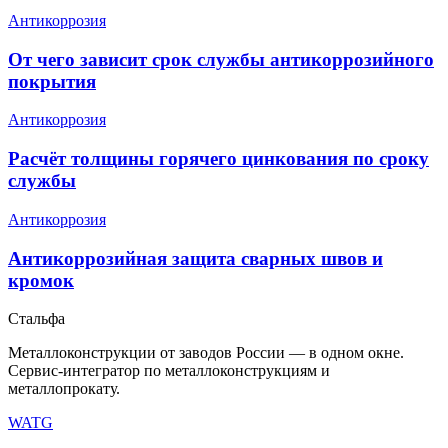
Антикоррозия
От чего зависит срок службы антикоррозийного
покрытия
Антикоррозия
Расчёт толщины горячего цинкования по сроку
службы
Антикоррозия
Антикоррозийная защита сварных швов и
кромок
Сталь
фа
Металлоконструкции от заводов России — в одном окне
.
Сервис-интегратор по металлоконструкциям и
металлопрокату.
WA
TG