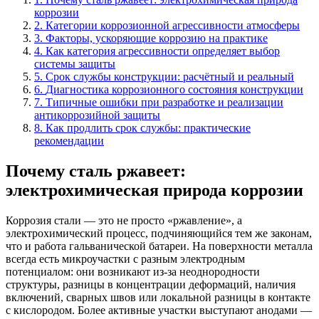
коррозии
2
.
Категории коррозионной агрессивности атмосферы
3
.
Факторы, ускоряющие коррозию на практике
4
.
Как категория агрессивности определяет выбор
системы защиты
5
.
Срок службы конструкции: расчётный и реальный
6
.
Диагностика коррозионного состояния конструкции
7
.
Типичные ошибки при разработке и реализации
антикоррозийной защиты
8
.
Как продлить срок службы: практические
рекомендации
Почему сталь ржавеет:
электрохимическая природа коррозии
Коррозия стали — это не просто «ржавление», а
электрохимический процесс, подчиняющийся тем же законам,
что и работа гальванической батареи. На поверхности металла
всегда есть микроучастки с разным электродным
потенциалом: они возникают из-за неоднородности
структуры, разницы в концентрации деформаций, наличия
включений, сварных швов или локальной разницы в контакте
с кислородом. Более активные участки выступают анодами —