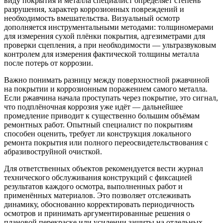
виду покрытия и металла специалист определяет степень
разрушения, характер коррозионных повреждений и
необходимость вмешательства. Визуальный осмотр
дополняется инструментальными методами: толщиномерами
для измерения сухой плёнки покрытия, адгезиметрами для
проверки сцепления, а при необходимости — ультразвуковым
контролем для измерения фактической толщины металла
после потерь от коррозии.
Важно понимать разницу между поверхностной ржавчиной
на покрытии и коррозионным поражением самого металла.
Если ржавчина начала проступать через покрытие, это сигнал,
что подплёночная коррозия уже идёт — дальнейшее
промедление приводит к существенно большим объёмам
ремонтных работ. Опытный специалист по покрытиям
способен оценить, требует ли конструкция локального
ремонта покрытия или полного переосвидетельствования с
абразивоструйной очисткой.
Для ответственных объектов рекомендуется вести журнал
технического обслуживания конструкций с фиксацией
результатов каждого осмотра, выполненных работ и
применённых материалов. Это позволяет отслеживать
динамику, обоснованно корректировать периодичность
осмотров и принимать аргументированные решения о
плановой перекраске или усилении защиты на отдельных