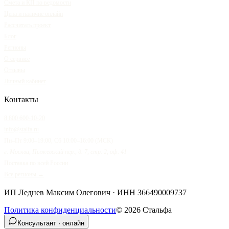
Смета и КП по ведомости
Цена и наличие онлайн
Рассчитать проект
Блог
Регионы
О сервисе
Отзывы
Личный кабинет
Контакты
8 800 600-10-20
info@stalfa.ru
Пн–Пт 9:00–19:00, Сб 10:00–16:00 (МСК)
г. Москва, Пыжевский пер., д. 7, стр. 2, оф. 41
Поставка по всей России
Все регионы →
ИП Леднев Максим Олегович
· ИНН
366490009737
Политика конфиденциальности
©
2026
Стальфа
Консультант · онлайн