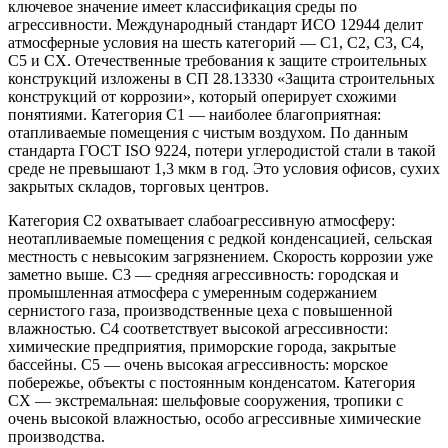
ключевое значение имеет классификация среды по
агрессивности. Международный стандарт ИСО 12944 делит
атмосферные условия на шесть категорий — C1, C2, C3, C4,
C5 и CX. Отечественные требования к защите строительных
конструкций изложены в СП 28.13330 «Защита строительных
конструкций от коррозии», который оперирует схожими
понятиями. Категория C1 — наиболее благоприятная:
отапливаемые помещения с чистым воздухом. По данным
стандарта ГОСТ ISO 9224, потери углеродистой стали в такой
среде не превышают 1,3 мкм в год. Это условия офисов, сухих
закрытых складов, торговых центров.
Категория C2 охватывает слабоагрессивную атмосферу:
неотапливаемые помещения с редкой конденсацией, сельская
местность с невысоким загрязнением. Скорость коррозии уже
заметно выше. C3 — средняя агрессивность: городская и
промышленная атмосфера с умеренным содержанием
сернистого газа, производственные цеха с повышенной
влажностью. C4 соответствует высокой агрессивности:
химические предприятия, приморские города, закрытые
бассейны. C5 — очень высокая агрессивность: морское
побережье, объекты с постоянным конденсатом. Категория
CX — экстремальная: шельфовые сооружения, тропики с
очень высокой влажностью, особо агрессивные химические
производства.