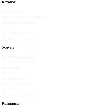
Каталог
Металлопрокат
Строительные металлоконструкции
Быстровозводимые здания
Лестницы
Ограждения и перила
Перекрытия и площадки
Услуги
Проектирование (КМ/КМД)
Изготовление по чертежам
Лазерная резка
Гибка металла
Сварочные работы
Покраска и оцинковка
Доставка по РФ
Обследование конструкций
Компания