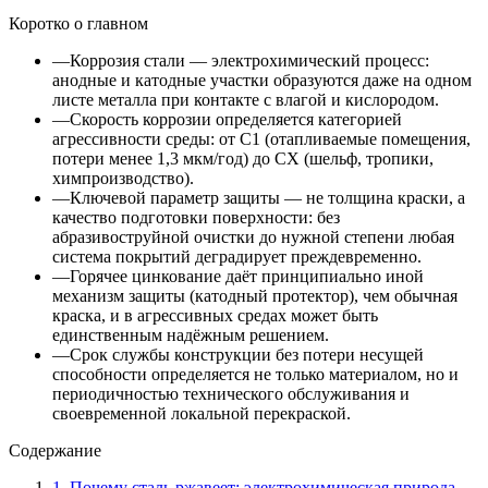
Коротко о главном
—
Коррозия стали — электрохимический процесс:
анодные и катодные участки образуются даже на одном
листе металла при контакте с влагой и кислородом.
—
Скорость коррозии определяется категорией
агрессивности среды: от C1 (отапливаемые помещения,
потери менее 1,3 мкм/год) до CX (шельф, тропики,
химпроизводство).
—
Ключевой параметр защиты — не толщина краски, а
качество подготовки поверхности: без
абразивоструйной очистки до нужной степени любая
система покрытий деградирует преждевременно.
—
Горячее цинкование даёт принципиально иной
механизм защиты (катодный протектор), чем обычная
краска, и в агрессивных средах может быть
единственным надёжным решением.
—
Срок службы конструкции без потери несущей
способности определяется не только материалом, но и
периодичностью технического обслуживания и
своевременной локальной перекраской.
Содержание
1
.
Почему сталь ржавеет: электрохимическая природа