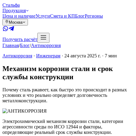
Сталь
фа
Продукция
Цена и наличие
Услуги
Смета и КП
Блог
Регионы
Москва
Получить расчёт
Главная
/
Блог
/
Антикоррозия
Антикоррозия
·
Инженерам
·
24 августа 2025 г.
·
7
мин
Механизм коррозии стали и срок
службы конструкции
Почему сталь ржавеет, как быстро это происходит в разных
условиях и что реально определяет долговечность
металлоконструкции.
Электрохимический механизм коррозии стали, категории
агрессивности среды по ИСО 12944 и факторы,
определяющие реальный срок службы конструкции.