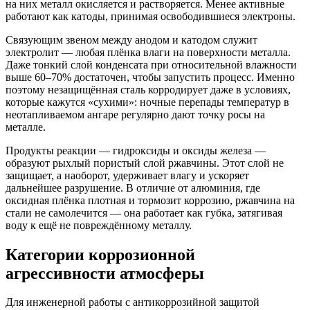
на них металл окисляется и растворяется. Менее активные
работают как катоды, принимая освободившиеся электроны.
Связующим звеном между анодом и катодом служит
электролит — любая плёнка влаги на поверхности металла.
Даже тонкий слой конденсата при относительной влажности
выше 60–70% достаточен, чтобы запустить процесс. Именно
поэтому незащищённая сталь корродирует даже в условиях,
которые кажутся «сухими»: ночные перепады температур в
неотапливаемом ангаре регулярно дают точку росы на
металле.
Продукты реакции — гидроксиды и оксиды железа —
образуют рыхлый пористый слой ржавчины. Этот слой не
защищает, а наоборот, удерживает влагу и ускоряет
дальнейшее разрушение. В отличие от алюминия, где
оксидная плёнка плотная и тормозит коррозию, ржавчина на
стали не самолечится — она работает как губка, затягивая
воду к ещё не повреждённому металлу.
Категории коррозионной
агрессивности атмосферы
Для инженерной работы с антикоррозийной защитой