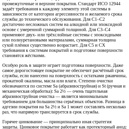
промежуточные и верхние покрытия. Стандарт ИСО 12944
задаёт требования к каждому элементу этой системы в
зависимости от категории агрессивности и желаемого срока
службы до технического обслуживания. Для C1–C2
достаточно несложных систем на алкидной или эпоксидной
основе с умеренной суммарной толщиной. Для C3–C4
применяют двух- или трёхслойные системы с эпоксидными
или полиуретановыми материалами, суммарная толщина
сухой плёнки существенно возрастает. Для C5 и CX
требования к системам покрытий и подготовке поверхности
становятся жёсткими.
Особую роль в защите играет подготовка поверхности. Даже
самое дорогостоящее покрытие не обеспечит расчётный срок
службы, если нанесено на поверхность с остатками ржавчины,
прокатной окалины, масла или влаги. Степени очистки
обозначаются по системе Sa (абразивоструйная) и St (ручная и
механическая обработка): Sa 2½ — очень тщательная
абразивоструйная очистка — является минимальным
требованием для большинства серьёзных объектов. Разница в
адгезии покрытия на Sa 2½ и Sa 1 может составлять несколько
раз, что напрямую транслируется в срок службы.
Горячее цинкование — принципиально иная стратегия
защиты. Цинковое покрытие работает как протекторный анод: