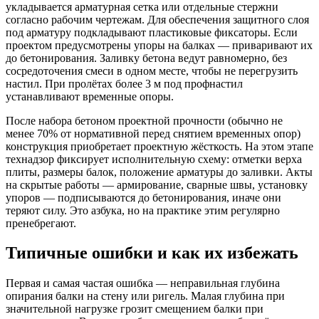
укладывается арматурная сетка или отдельные стержни
согласно рабочим чертежам. Для обеспечения защитного слоя
под арматуру подкладывают пластиковые фиксаторы. Если
проектом предусмотрены упоры на балках — приваривают их
до бетонирования. Заливку бетона ведут равномерно, без
сосредоточения смеси в одном месте, чтобы не перегрузить
настил. При пролётах более 3 м под профнастил
устанавливают временные опоры.
После набора бетоном проектной прочности (обычно не
менее 70% от нормативной перед снятием временных опор)
конструкция приобретает проектную жёсткость. На этом этапе
технадзор фиксирует исполнительную схему: отметки верха
плиты, размеры балок, положение арматуры до заливки. Акты
на скрытые работы — армирование, сварные швы, установку
упоров — подписываются до бетонирования, иначе они
теряют силу. Это азбука, но на практике этим регулярно
пренебрегают.
Типичные ошибки и как их избежать
Первая и самая частая ошибка — неправильная глубина
опирания балки на стену или ригель. Малая глубина при
значительной нагрузке грозит смещением балки при