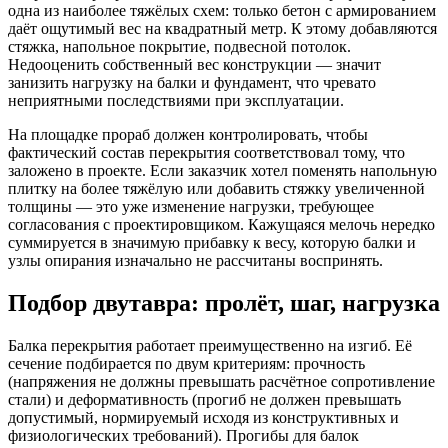
одна из наиболее тяжёлых схем: только бетон с армированием
даёт ощутимый вес на квадратный метр. К этому добавляются
стяжка, напольное покрытие, подвесной потолок.
Недооценить собственный вес конструкции — значит
занизить нагрузку на балки и фундамент, что чревато
неприятными последствиями при эксплуатации.
На площадке прораб должен контролировать, чтобы
фактический состав перекрытия соответствовал тому, что
заложено в проекте. Если заказчик хотел поменять напольную
плитку на более тяжёлую или добавить стяжку увеличенной
толщины — это уже изменение нагрузки, требующее
согласования с проектировщиком. Кажущаяся мелочь нередко
суммируется в значимую прибавку к весу, которую балки и
узлы опирания изначально не рассчитаны воспринять.
Подбор двутавра: пролёт, шаг, нагрузка
Балка перекрытия работает преимущественно на изгиб. Её
сечение подбирается по двум критериям: прочность
(напряжения не должны превышать расчётное сопротивление
стали) и деформативность (прогиб не должен превышать
допустимый, нормируемый исходя из конструктивных и
физиологических требований). Прогибы для балок