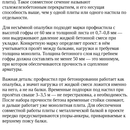
плита). Такое совместное сечение называют
сталежелезобетонным перекрытием, и его несущая
способность выше, чем у одной плиты или одного настила по
отдельности.
Для несъёмной опалубки подходят марки профнастила с
высотой гофры от 60 мм и толщиной листа от 0,7–0,8 мм —
они выдерживают давление жидкой бетонной смеси при
укладке. Конкретную марку определяет проект: в нём
учитывается пролёт между балками, нагрузки и требуемая
толщина монолита. Толщина бетонного слоя над гребнем
гофры должна составлять не менее 50 мм — это минимум,
при котором обеспечиваются прочность и сцепление
арматуры.
Важная деталь: профнастил при бетонировании работает как
опалубка, а значит нагрузка от жидкой смеси ложится именно
на него, а не на балки. Временные подпорки под настил при
пролётах свыше 3–3,5 м — не перестраховка, а необходимость.
После набора прочности бетона временные стойки снимают,
и дальше работает уже монолитная плита. Для обеспечения
совместной работы плиты с металлической балкой в проекте
нередко предусматриваются упоры-анкеры, привариваемые к
верхнему поясу балки.