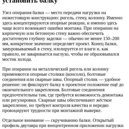
установить балку
Узел опирания балки — место передачи нагрузки на
нижестоящую конструкцию: ригель, стену, колонну. Именно
здесь концентрируются опорные реакции, и именно здесь
чаще всего возникают ошибки монтажа. При опирании на
кирпичную или бетонную стену важно обеспечить
достаточную глубину заделки — обычно не менее 150–200
мм, конкретное значение определяет проект. Конец балки,
замуровываемый в стену, изолируется от влаги и, как
правило, не заваривается наглухо, чтобы не образовывался
мостик холода.
При опирании на металлический ригель или колонну
применяются опорные столики (консоли), болтовые
соединения или сварные швы. Опорный столик — удобное
решение: он фиксирует балку в проектное положение ещё до
окончательного закрепления. Болтовые соединения
предпочтительны там, где требуется возможность демонтажа
или регулировки. Сварные швы обеспечивают жёсткое
закрепление, но требуют контроля качества и нередко
провоцируют трудности при монтажной выверке.
Отдельное внимание — скручиванию балки. Открытый
профиль двутавра при внецентренном приложении нагрузки