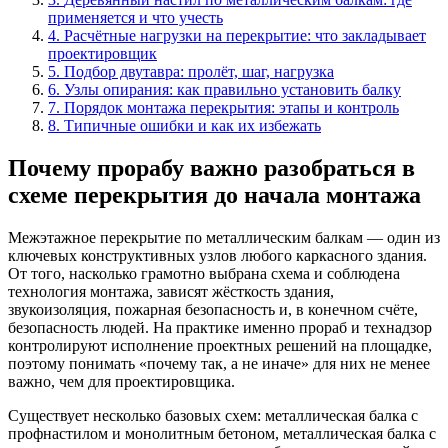
применяется и что учесть
4
.
Расчётные нагрузки на перекрытие: что закладывает
проектировщик
5
.
Подбор двутавра: пролёт, шаг, нагрузка
6
.
Узлы опирания: как правильно установить балку
7
.
Порядок монтажа перекрытия: этапы и контроль
8
.
Типичные ошибки и как их избежать
Почему прорабу важно разобраться в
схеме перекрытия до начала монтажа
Межэтажное перекрытие по металлическим балкам — один из
ключевых конструктивных узлов любого каркасного здания.
От того, насколько грамотно выбрана схема и соблюдена
технология монтажа, зависят жёсткость здания,
звукоизоляция, пожарная безопасность и, в конечном счёте,
безопасность людей. На практике именно прораб и технадзор
контролируют исполнение проектных решений на площадке,
поэтому понимать «почему так, а не иначе» для них не менее
важно, чем для проектировщика.
Существует несколько базовых схем: металлическая балка с
профнастилом и монолитным бетоном, металлическая балка с