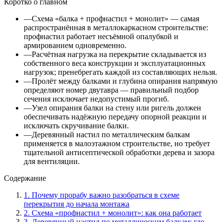
Коротко о главном
—
Схема «балка + профнастил + монолит» — самая
распространённая в металлокаркасном строительстве:
профнастил работает несъёмной опалубкой и
армированием одновременно.
—
Расчётная нагрузка на перекрытие складывается из
собственного веса конструкции и эксплуатационных
нагрузок; пренебрегать каждой из составляющих нельзя.
—
Пролёт между балками и глубина опирания напрямую
определяют номер двутавра — правильный подбор
сечения исключает недопустимый прогиб.
—
Узел опирания балки на стену или ригель должен
обеспечивать надёжную передачу опорной реакции и
исключать скручивание балки.
—
Деревянный настил по металлическим балкам
применяется в малоэтажном строительстве, но требует
тщательной антисептической обработки дерева и зазора
для вентиляции.
Содержание
1
.
Почему прорабу важно разобраться в схеме
перекрытия до начала монтажа
2
.
Схема «профнастил + монолит»: как она работает
3
.
Деревянный настил по металлическим балкам: где