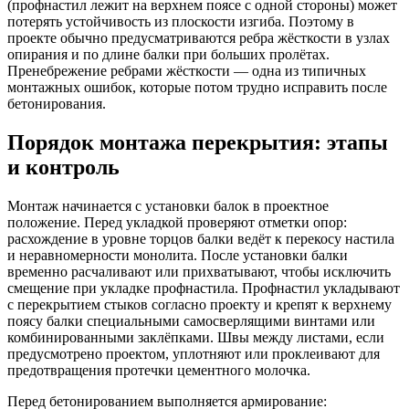
(профнастил лежит на верхнем поясе с одной стороны) может
потерять устойчивость из плоскости изгиба. Поэтому в
проекте обычно предусматриваются ребра жёсткости в узлах
опирания и по длине балки при больших пролётах.
Пренебрежение ребрами жёсткости — одна из типичных
монтажных ошибок, которые потом трудно исправить после
бетонирования.
Порядок монтажа перекрытия: этапы
и контроль
Монтаж начинается с установки балок в проектное
положение. Перед укладкой проверяют отметки опор:
расхождение в уровне торцов балки ведёт к перекосу настила
и неравномерности монолита. После установки балки
временно расчаливают или прихватывают, чтобы исключить
смещение при укладке профнастила. Профнастил укладывают
с перекрытием стыков согласно проекту и крепят к верхнему
поясу балки специальными самосверлящими винтами или
комбинированными заклёпками. Швы между листами, если
предусмотрено проектом, уплотняют или проклеивают для
предотвращения протечки цементного молочка.
Перед бетонированием выполняется армирование: