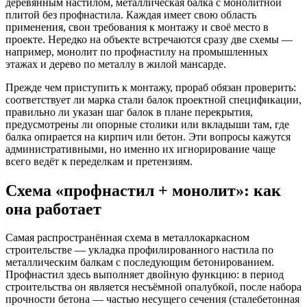
деревянным настилом, металлическая балка с монолитной
плитой без профнастила. Каждая имеет свою область
применения, свои требования к монтажу и своё место в
проекте. Нередко на объекте встречаются сразу две схемы —
например, монолит по профнастилу на промышленных
этажах и дерево по металлу в жилой мансарде.
Прежде чем приступить к монтажу, прораб обязан проверить:
соответствует ли марка стали балок проектной спецификации,
правильно ли указан шаг балок в плане перекрытия,
предусмотрены ли опорные столики или вкладыши там, где
балка опирается на кирпич или бетон. Эти вопросы кажутся
административными, но именно их игнорирование чаще
всего ведёт к переделкам и претензиям.
Схема «профнастил + монолит»: как
она работает
Самая распространённая схема в металлокаркасном
строительстве — укладка профилированного настила по
металлическим балкам с последующим бетонированием.
Профнастил здесь выполняет двойную функцию: в период
строительства он является несъёмной опалубкой, после набора
прочности бетона — частью несущего сечения (сталебетонная