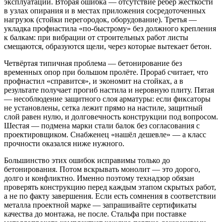
эксплуатации. Вторая ошибка — отсутствие ребер жёсткости
в узлах опирания и в местах приложения сосредоточенных
нагрузок (стойки перегородок, оборудование). Третья —
укладка профнастила «по-быстрому» без должного крепления
к балкам: при вибрации от строительных работ листы
смещаются, образуются щели, через которые вытекает бетон.
Четвёртая типичная проблема — бетонирование без
временных опор при большом пролёте. Прораб считает, что
профнастил «справится», и экономит на стойках, а в
результате получает прогиб настила и неровную плиту. Пятая
— несоблюдение защитного слоя арматуры: если фиксаторы
не установлены, сетка лежит прямо на настиле, защитный
слой равен нулю, и долговечность конструкции под вопросом.
Шестая — подмена марки стали балок без согласования с
проектировщиком. Снабженец «нашёл дешевле» — а класс
прочности оказался ниже нужного.
Большинство этих ошибок исправимы только до
бетонирования. Потом вскрывать монолит — это дорого,
долго и конфликтно. Именно поэтому технадзор обязан
проверять конструкцию перед каждым этапом скрытых работ,
а не по факту завершения. Если есть сомнения в соответствии
металла проектной марке — запрашивайте сертификаты
качества до монтажа, не после. Стальфа при поставке