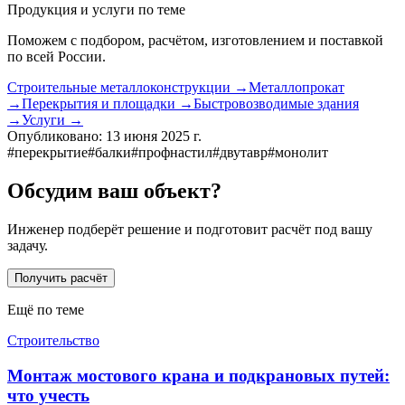
Продукция и услуги по теме
Поможем с подбором, расчётом, изготовлением и поставкой
по всей России.
Строительные металлоконструкции
→
Металлопрокат
→
Перекрытия и площадки
→
Быстровозводимые здания
→
Услуги
→
Опубликовано:
13 июня 2025 г.
#
перекрытие
#
балки
#
профнастил
#
двутавр
#
монолит
Обсудим ваш объект?
Инженер подберёт решение и подготовит расчёт под вашу
задачу.
Получить расчёт
Ещё по теме
Строительство
Монтаж мостового крана и подкрановых путей:
что учесть