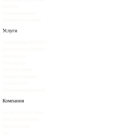
Лестницы
Ограждения и перила
Перекрытия и площадки
Услуги
Проектирование (КМ/КМД)
Изготовление по чертежам
Лазерная резка
Гибка металла
Сварочные работы
Покраска и оцинковка
Доставка по РФ
Обследование конструкций
Компания
Смета и КП по ведомости
Цена и наличие онлайн
Рассчитать проект
Блог