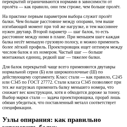
перекрытий ограничиваются нормами в зависимости от
пролёта — как правило, они тем строже, чем больше пролёт.
На практике первым параметром выбора служит пролёт
балки. Чем больше расстояние между опорами, тем выше
изгибающий момент при той же нагрузке, и тем массивнее
нужен двутавр. Второй параметр — шаг балок, то есть
расстояние между ними в плане. При меньшем шаге каждая
балка несёт меньшую грузовую полосу, и можно применить
более лёгкий профиль. Проектировщик ищет оптимум между
числом балок и их номером. Частый шаг — больше
монтажных единиц, редкий шаг — тяжелее балки.
Для балок перекрытий чаще всего применяются двутавры
нормальной серии (Б) или широкополочные (Ш) по
действующему сортаменту. Класс стали — как правило, С245
или С345 по ГОСТ 27772. Стали класса С345 позволяют при
тех же нагрузках применить балку меньшего номера, что
снижает вес конструкции, хотя и обходится дороже за тонну.
Выбор марки стали — задача проектировщика, прораб лишь
обязан убедиться, что поставленный металл соответствует
спецификации.
Узлы опирания: как правильно