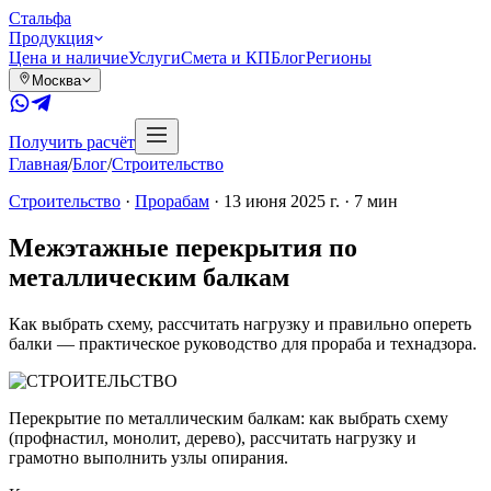
Сталь
фа
Продукция
Цена и наличие
Услуги
Смета и КП
Блог
Регионы
Москва
Получить расчёт
Главная
/
Блог
/
Строительство
Строительство
·
Прорабам
·
13 июня 2025 г.
·
7
мин
Межэтажные перекрытия по
металлическим балкам
Как выбрать схему, рассчитать нагрузку и правильно опереть
балки — практическое руководство для прораба и технадзора.
Перекрытие по металлическим балкам: как выбрать схему
(профнастил, монолит, дерево), рассчитать нагрузку и
грамотно выполнить узлы опирания.