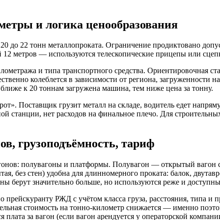
метры и логика ценообразования
 20 до 22 тонн металлопроката. Ограничение продиктовано допу
 12 метров — используются телескопические прицепы или сцепки
лометража и типа транспортного средства. Ориентировочная ста
ественно колеблется в зависимости от региона, загруженности на
ближе к 20 тоннам загружена машина, тем ниже цена за тонну.
от». Поставщик грузит металл на складе, водитель едет напрям
й станции, нет расходов на финальное плечо. Для строительны
ов, грузоподъёмность, тариф
гонов: полувагоны и платформы. Полувагон — открытый вагон 
тая, без стен) удобна для длинномерного проката: балок, двутав
оны берут значительно больше, но используются реже и доступны
 прейскуранту РЖД с учётом класса груза, расстояния, типа и 
 удельная стоимость на тонно-километр снижается — именно поэт
лата за вагон (если вагон арендуется у операторской компании)