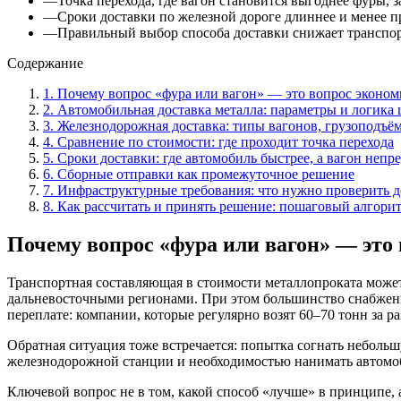
—
Точка перехода, где вагон становится выгоднее фуры, 
—
Сроки доставки по железной дороге длиннее и менее п
—
Правильный выбор способа доставки снижает транспор
Содержание
1
.
Почему вопрос «фура или вагон» — это вопрос эконом
2
.
Автомобильная доставка металла: параметры и логика
3
.
Железнодорожная доставка: типы вагонов, грузоподъём
4
.
Сравнение по стоимости: где проходит точка перехода
5
.
Сроки доставки: где автомобиль быстрее, а вагон непр
6
.
Сборные отправки как промежуточное решение
7
.
Инфраструктурные требования: что нужно проверить д
8
.
Как рассчитать и принять решение: пошаговый алгори
Почему вопрос «фура или вагон» — это
Транспортная составляющая в стоимости металлопроката может
дальневосточными регионами. При этом большинство снабженце
переплате: компании, которые регулярно возят 60–70 тонн за р
Обратная ситуация тоже встречается: попытка согнать неболь
железнодорожной станции и необходимостью нанимать автомоб
Ключевой вопрос не в том, какой способ «лучше» в принципе, а