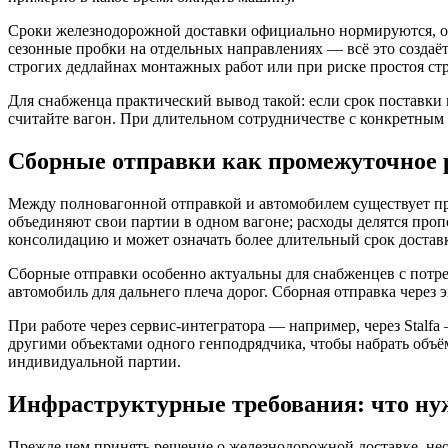
Сроки железнодорожной доставки официально нормируются, одн
сезонные пробки на отдельных направлениях — всё это создаёт 
строгих дедлайнах монтажных работ или при риске простоя ст
Для снабженца практический вывод такой: если срок поставки
считайте вагон. При длительном сотрудничестве с конкретным
Сборные отправки как промежуточное
Между полновагонной отправкой и автомобилем существует про
объединяют свои партии в одном вагоне; расходы делятся проп
консолидацию и может означать более длительный срок достав
Сборные отправки особенно актуальны для снабженцев с потре
автомобиль для дальнего плеча дорог. Сборная отправка чере
При работе через сервис-интегратора — например, через Stalf
другими объектами одного генподрядчика, чтобы набрать объё
индивидуальной партии.
Инфраструктурные требования: что нуж
Прежде чем принять решение о железнодорожной доставке, необ