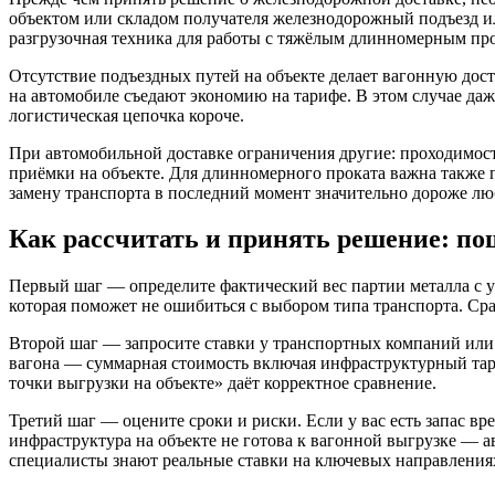
объектом или складом получателя железнодорожный подъезд или
разгрузочная техника для работы с тяжёлым длинномерным пр
Отсутствие подъездных путей на объекте делает вагонную дос
на автомобиле съедают экономию на тарифе. В этом случае да
логистическая цепочка короче.
При автомобильной доставке ограничения другие: проходимост
приёмки на объекте. Для длинномерного проката важна также 
замену транспорта в последний момент значительно дороже лю
Как рассчитать и принять решение: п
Первый шаг — определите фактический вес партии металла с у
которая поможет не ошибиться с выбором типа транспорта. Ср
Второй шаг — запросите ставки у транспортных компаний или 
вагона — суммарная стоимость включая инфраструктурный тариф
точки выгрузки на объекте» даёт корректное сравнение.
Третий шаг — оцените сроки и риски. Если у вас есть запас в
инфраструктура на объекте не готова к вагонной выгрузке — ав
специалисты знают реальные ставки на ключевых направления