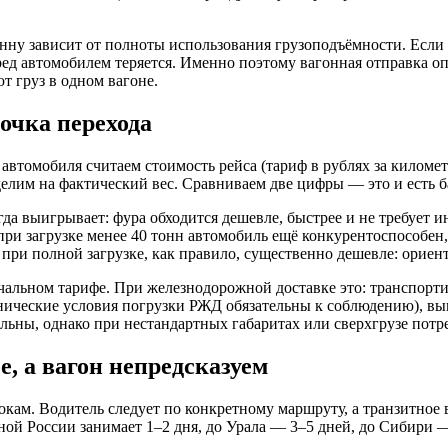
онну зависит от полноты использования грузоподъёмности. Если
ед автомобилем теряется. Именно поэтому вагонная отправка оп
т груз в одном вагоне.
точка перехода
втомобиля считаем стоимость рейса (тариф в рублях за километр
елим на фактический вес. Сравниваем две цифры — это и есть б
гда выигрывает: фура обходится дешевле, быстрее и не требует
 при загрузке менее 40 тонн автомобиль ещё конкурентоспособен
при полной загрузке, как правило, существенно дешевле: ориен
чальном тарифе. При железнодорожной доставке это: транспорти
хнические условия погрузки РЖД обязательны к соблюдению), выг
ьны, однако при нестандартных габаритах или сверхгрузе потр
е, а вагон непредсказуем
окам. Водитель следует по конкретному маршруту, а транзитное
ой России занимает 1–2 дня, до Урала — 3–5 дней, до Сибири — 