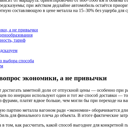
зависит от маршрута: ориентировочно от 800–1000 км и объёма от
редсказуемы; при жёстком дедлайне автомобиль остаётся приори
тную составляющую в цене металла на 15–30% без ущерба для с
ики, а не привычки
 ценообразования
ность, тариф
едсказуем
о выбора способа
тм
 вопрос экономики, а не привычки
 достигать заметной доли от отпускной цены — особенно при р
в по инерции используют один и тот же способ доставки — тот
аз фурами, платят вдвое больше, чем могли бы при переходе на в
шую партию металла вагоном ради «экономии» оборачивается дл
иль для финального плеча до объекта. В итоге фактические за
 в том, как рассчитать, какой способ выгоднее для конкретной 