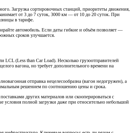
ного. Загрузка сортировочных станций, приоритеты движения,
нимает от 3 до 7 суток, 3000 км — от 10 до 20 суток. При
азницы в тарифе.
ирайте автомобиль. Если даты гибкие и объём позволяет —
рожных сроков улучшается.
LCL (Less than Car Load). Несколько грузоотправителей
целого вагона, но требует дополнительного времени на
лновагонная отправка нецелесообразна (вагон недогружен), а
птимальным решением по соотношению цены и срока.
 поставками других материалов или скооперироваться с
ые условия полной загрузки даже при относительно небольшой
ая инфраструктура. Ключевые вопросы: есть ли рядом с