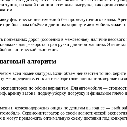
 тупик, на какой станции возможна выгрузка, как организовать 
окатом.
тавку фактически невозможной без промежуточного склада. Аре
же при большом объёме и длинном маршруте автомобиль может ок
ь подъездных дорог (особенно в межсезонье), наличие весового
площадка для разворота и разгрузки длинной машины. Эти дета
бой логистической экономии.
ошаговый алгоритм
чётом всей номенклатуры. Если объём неизвестен точно, берите
азу же определите, есть ли негабаритные или длинномерные поз
экспедиторов по обоим вариантам. Для автомобиля — стоимость 
, аренду вагона, подачу-уборку, погрузку и финальное плечо до
ремени и железнодорожная опция по деньгам выгоднее — выбирай
томобиль. Сервис-интегратор со своей логистической экспертизой
х и могут предложить оптимальную схему доставки под конкрет