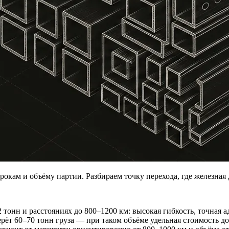
рокам и объёму партии. Разбираем точку перехода, где железная
тонн и расстояниях до 800–1200 км: высокая гибкость, точная ад
ёт 60–70 тонн груза — при таком объёме удельная стоимость дос