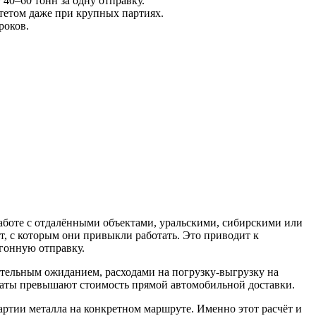
 40–60 тонн за одну отправку.
тетом даже при крупных партиях.
роков.
аботе с отдалёнными объектами, уральскими, сибирскими или
, с которым они привыкли работать. Это приводит к
агонную отправку.
ительным ожиданием, расходами на погрузку-выгрузку на
траты превышают стоимость прямой автомобильной доставки.
партии металла на конкретном маршруте. Именно этот расчёт и