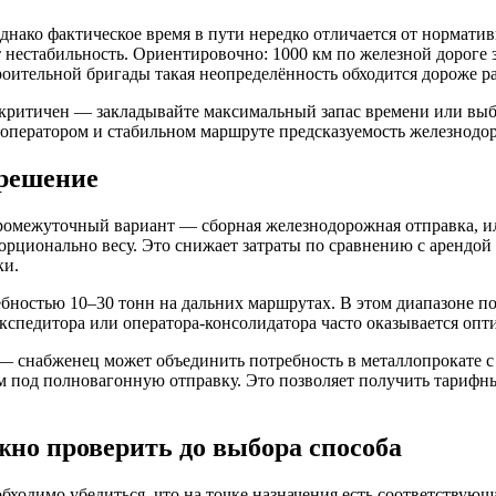
ако фактическое время в пути нередко отличается от норматив
нестабильность. Ориентировочно: 1000 км по железной дороге за
роительной бригады такая неопределённость обходится дороже р
 критичен — закладывайте максимальный запас времени или выб
 оператором и стабильном маршруте предсказуемость железнодо
 решение
межуточный вариант — сборная железнодорожная отправка, или 
орционально весу. Это снижает затраты по сравнению с арендой 
ки.
бностью 10–30 тонн на дальних маршрутах. В этом диапазоне по
з экспедитора или оператора-консолидатора часто оказывается о
a — снабженец может объединить потребность в металлопрокате с
м под полновагонную отправку. Это позволяет получить тарифн
но проверить до выбора способа
ходимо убедиться, что на точке назначения есть соответствующ