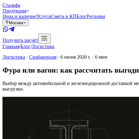
Сталь
фа
Продукция
Цена и наличие
Услуги
Смета и КП
Блог
Регионы
Москва
Получить расчёт
Главная
/
Блог
/
Логистика
Логистика
·
Снабженцам
·
6 июня 2026 г.
·
6
мин
Фура или вагон: как рассчитать выгод
Выбор между автомобильной и железнодорожной доставкой мета
выгрузки.