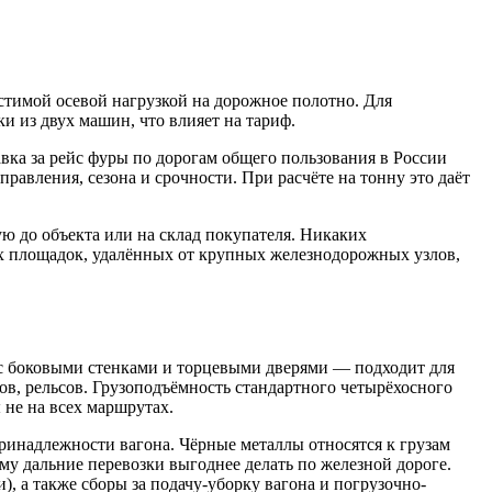
стимой осевой нагрузкой на дорожное полотно. Для
 из двух машин, что влияет на тариф.
вка за рейс фуры по дорогам общего пользования в России
правления, сезона и срочности. При расчёте на тонну это даёт
ую до объекта или на склад покупателя. Никаких
х площадок, удалённых от крупных железнодорожных узлов,
с боковыми стенками и торцевыми дверями — подходит для
ров, рельсов. Грузоподъёмность стандартного четырёхосного
 не на всех маршрутах.
принадлежности вагона. Чёрные металлы относятся к грузам
ому дальние перевозки выгоднее делать по железной дороге.
, а также сборы за подачу-уборку вагона и погрузочно-