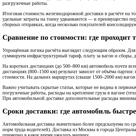
разгрузочные работы.
Итоговая стоимость железнодорожной доставки в расчёте на т
удельные затраты на тонну удваиваются — и преимущество пер
сборных отправках, когда несколько покупателей консолидирую
Сравнение по стоимости: где проходит 
Упрощённая логика расчёта выглядит следующим образом. Для а
суммируем инфраструктурный тариф, плату за вагон и сборы, д
На коротких дистанциях (до 500–800 км) автомобиль почти все
дистанциях (800–1500 км) результат зависит от объёма партии:
стоимости. На дальних маршрутах (свыше 1500–2000 км) вагон 
Важно учитывать скрытые статьи, которые не видны в первона
погрузочные работы, расходы на крепление груза в вагоне (те
При автомобильной доставке дополнительные расходы минимал
Сроки доставки: где автомобиль быстре
Автомобильная доставка значительно более предсказуема по ср
норм труда водителей). Доставка из Москвы в города Центральн
примерно в какое время ожидать машину.