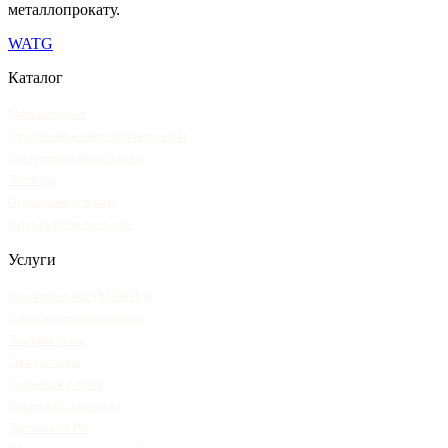
металлопрокату.
WA
TG
Каталог
Металлопрокат
Строительные металлоконструкции
Быстровозводимые здания
Лестницы
Ограждения и перила
Перекрытия и площадки
Услуги
Проектирование (КМ/КМД)
Изготовление по чертежам
Лазерная резка
Гибка металла
Сварочные работы
Покраска и оцинковка
Доставка по РФ