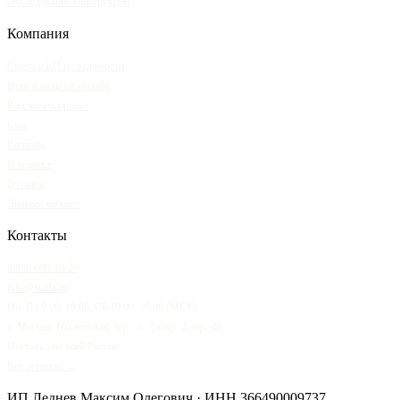
Обследование конструкций
Компания
Смета и КП по ведомости
Цена и наличие онлайн
Рассчитать проект
Блог
Регионы
О сервисе
Отзывы
Личный кабинет
Контакты
8 800 600-10-20
info@stalfa.ru
Пн–Пт 9:00–19:00, Сб 10:00–16:00 (МСК)
г. Москва, Пыжевский пер., д. 7, стр. 2, оф. 41
Поставка по всей России
Все регионы →
ИП Леднев Максим Олегович
· ИНН
366490009737