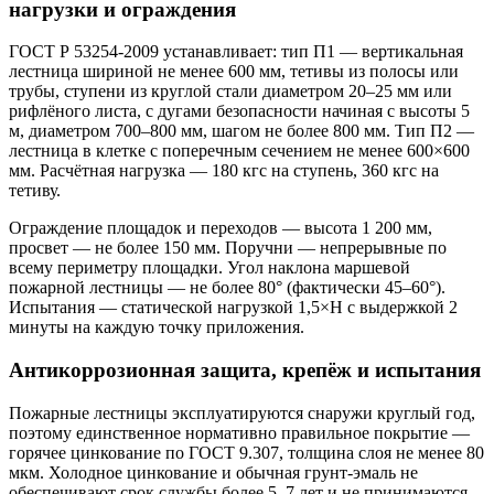
нагрузки и ограждения
ГОСТ Р 53254-2009 устанавливает: тип П1 — вертикальная
лестница шириной не менее 600 мм, тетивы из полосы или
трубы, ступени из круглой стали диаметром 20–25 мм или
рифлёного листа, с дугами безопасности начиная с высоты 5
м, диаметром 700–800 мм, шагом не более 800 мм. Тип П2 —
лестница в клетке с поперечным сечением не менее 600×600
мм. Расчётная нагрузка — 180 кгс на ступень, 360 кгс на
тетиву.
Ограждение площадок и переходов — высота 1 200 мм,
просвет — не более 150 мм. Поручни — непрерывные по
всему периметру площадки. Угол наклона маршевой
пожарной лестницы — не более 80° (фактически 45–60°).
Испытания — статической нагрузкой 1,5×Н с выдержкой 2
минуты на каждую точку приложения.
Антикоррозионная защита, крепёж и испытания
Пожарные лестницы эксплуатируются снаружи круглый год,
поэтому единственное нормативно правильное покрытие —
горячее цинкование по ГОСТ 9.307, толщина слоя не менее 80
мкм. Холодное цинкование и обычная грунт-эмаль не
обеспечивают срок службы более 5–7 лет и не принимаются