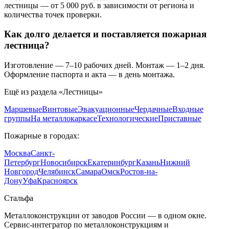
лестницы — от 5 000 руб. в зависимости от региона и
количества точек проверки.
Как долго делается и поставляется пожарная
лестница?
Изготовление — 7–10 рабочих дней. Монтаж — 1–2 дня.
Оформление паспорта и акта — в день монтажа.
Ещё из раздела «
Лестницы
»
Маршевые
Винтовые
Эвакуационные
Чердачные
Входные
группы
На металлокаркасе
Технологические
Приставные
Пожарные
в городах:
Москва
Санкт-
Петербург
Новосибирск
Екатеринбург
Казань
Нижний
Новгород
Челябинск
Самара
Омск
Ростов-на-
Дону
Уфа
Красноярск
Сталь
фа
Металлоконструкции от заводов России — в одном окне
.
Сервис-интегратор по металлоконструкциям и