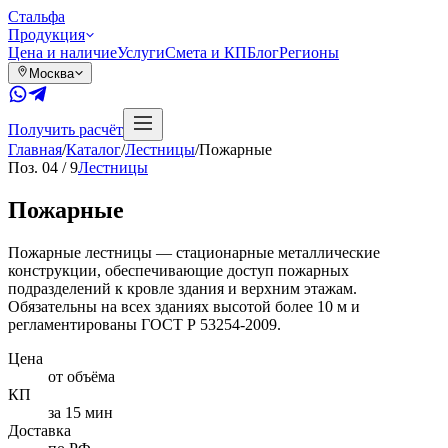
Сталь
фа
Продукция
Цена и наличие
Услуги
Смета и КП
Блог
Регионы
Москва
Получить расчёт
Главная
/
Каталог
/
Лестницы
/
Пожарные
Поз.
04
/
9
Лестницы
Пожарные
Пожарные лестницы — стационарные металлические
конструкции, обеспечивающие доступ пожарных
подразделений к кровле здания и верхним этажам.
Обязательны на всех зданиях высотой более 10 м и
регламентированы ГОСТ Р 53254-2009.
Цена
от объёма
КП
за 15 мин
Доставка