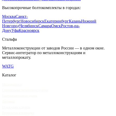
Высокопрочные болтокомплекты
в городах:
Москва
Санкт-
Петербург
Новосибирск
Екатеринбург
Казань
Нижний
Новгород
Челябинск
Самара
Омск
Ростов-на-
Дону
Уфа
Красноярск
Сталь
фа
Металлоконструкции от заводов России — в одном окне
.
Сервис-интегратор по металлоконструкциям и
металлопрокату.
WA
TG
Каталог
Металлопрокат
Строительные металлоконструкции
Быстровозводимые здания
Лестницы
Ограждения и перила
Перекрытия и площадки