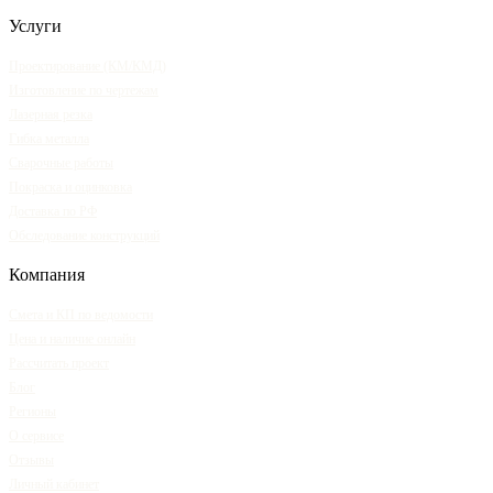
Услуги
Проектирование (КМ/КМД)
Изготовление по чертежам
Лазерная резка
Гибка металла
Сварочные работы
Покраска и оцинковка
Доставка по РФ
Обследование конструкций
Компания
Смета и КП по ведомости
Цена и наличие онлайн
Рассчитать проект
Блог
Регионы
О сервисе
Отзывы
Личный кабинет