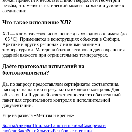
может привести к несоответствию твёрдости и геометрии
резьбы, что меняет фактический момент затяжки и усилие в
соединении.
Что такое исполнение ХЛ?
ХЛ — климатическое исполнение для холодного климата (до
−65 °С). Применяется в конструкциях объектов в Сибири,
Арктике и других регионах с низкими зимними
температурами. Материал болтов легирован для сохранения
ударной вязкости при отрицательных температурах.
Даёте протоколы испытаний на
болтокомплекты?
Да, по запросу предоставляем сертификаты соответствия,
паспорта на партию и результаты входного контроля. Для
объектов I и II уровней ответственности это обязательный
пакет для строительного контроля и исполнительной
документации.
Ещё из раздела «
Метизы и крепёж
»
Болты
Анкеры
Шпильки
Гайки и шайбы
Саморезы и
дюбели
Заклёпки
Хомуты
Резьбовые стержни