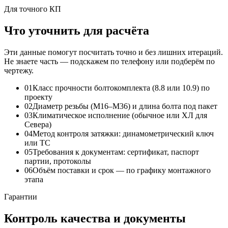
Для точного КП
Что уточнить для расчёта
Эти данные помогут посчитать точно и без лишних итераций.
Не знаете часть — подскажем по телефону или подберём по
чертежу.
01
Класс прочности болтокомплекта (8.8 или 10.9) по
проекту
02
Диаметр резьбы (М16–М36) и длина болта под пакет
03
Климатическое исполнение (обычное или ХЛ для
Севера)
04
Метод контроля затяжки: динамометрический ключ
или TC
05
Требования к документам: сертификат, паспорт
партии, протоколы
06
Объём поставки и срок — по графику монтажного
этапа
Гарантии
Контроль качества и документы