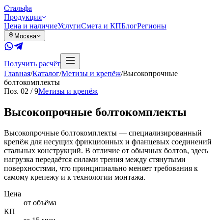
Сталь
фа
Продукция
Цена и наличие
Услуги
Смета и КП
Блог
Регионы
Москва
Получить расчёт
Главная
/
Каталог
/
Метизы и крепёж
/
Высокопрочные
болтокомплекты
Поз.
02
/
9
Метизы и крепёж
Высокопрочные болтокомплекты
Высокопрочные болтокомплекты — специализированный
крепёж для несущих фрикционных и фланцевых соединений
стальных конструкций. В отличие от обычных болтов, здесь
нагрузка передаётся силами трения между стянутыми
поверхностями, что принципиально меняет требования к
самому крепежу и к технологии монтажа.
Цена
от объёма
КП