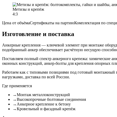
Метизы и крепёж
4:3
Цена от объёма
Сертификаты на партию
Комплектация по спец
Изготовление и поставка
Анкерные крепления — ключевой элемент при монтаже оборудо
подобранный анкер обеспечивает расчётную несущую способно
Поставляем полный спектр анкерного крепежа: химические ан
оконных конструкций, анкер-болты для крепления опорных пл
Работаем как с типовыми позициями под готовый монтажный п
нагрузками, доставка по всей России.
Где применяется
→
Монтаж металлоконструкций
→
Высокопрочные болтовые соединения
→
Анкерное крепление к бетону
→
Кровельный и фасадный крепёж