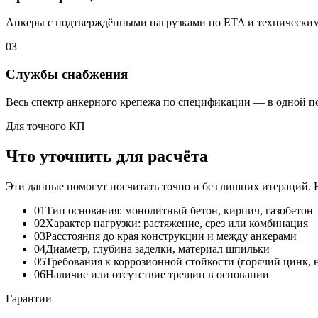
Анкеры с подтверждёнными нагрузками по ETA и техническим 
03
Службы снабжения
Весь спектр анкерного крепежа по спецификации — в одной по
Для точного КП
Что уточнить для расчёта
Эти данные помогут посчитать точно и без лишних итераций. 
01
Тип основания: монолитный бетон, кирпич, газобетон
02
Характер нагрузки: растяжение, срез или комбинация
03
Расстояния до края конструкции и между анкерами
04
Диаметр, глубина заделки, материал шпильки
05
Требования к коррозионной стойкости (горячий цинк, 
06
Наличие или отсутствие трещин в основании
Гарантии