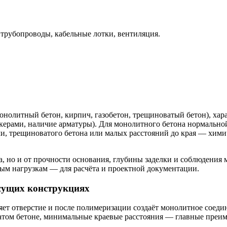
рубопроводы, кабельные лотки, вентиляция.
онолитный бетон, кирпич, газобетон, трещиноватый бетон), хара
нкерами, наличие арматуры). Для монолитного бетона нормальн
ми, трещиноватого бетона или малых расстояний до края — хим
ра, но и от прочности основания, глубины заделки и соблюдени
ым нагрузкам — для расчёта и проектной документации.
есущих конструкциях
яет отверстие и после полимеризации создаёт монолитное соед
ватом бетоне, минимальные краевые расстояния — главные преи