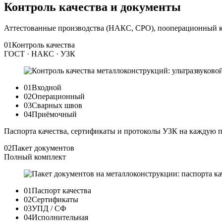
Контроль качества и документы
Аттестованные производства (НАКС, СРО), пооперационный к
01
Контроль качества
ГОСТ · НАКС · УЗК
01
Входной
02
Операционный
03
Сварных швов
04
Приёмочный
Паспорта качества, сертификаты и протоколы УЗК на каждую 
02
Пакет документов
Полный комплект
01
Паспорт качества
02
Сертификаты
03
УПД / СФ
04
Исполнительная