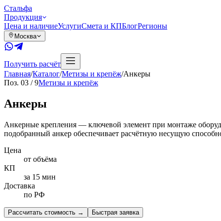
Сталь
фа
Продукция
Цена и наличие
Услуги
Смета и КП
Блог
Регионы
Москва
Получить расчёт
Главная
/
Каталог
/
Метизы и крепёж
/
Анкеры
Поз.
03
/
9
Метизы и крепёж
Анкеры
Анкерные крепления — ключевой элемент при монтаже оборудо
подобранный анкер обеспечивает расчётную несущую способно
Цена
от объёма
КП
за 15 мин
Доставка
по РФ
Рассчитать стоимость
→
Быстрая заявка