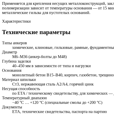
Применяется для крепления несущих металлоконструкций, зак
полимеризации зависит от температуры основания — от 15 ми
металлические гильзы для пустотелых оснований.
Характеристики
Технические параметры
Типы анкеров
химические, клиновые, гильзовые, рамные, фундаментны
Диаметр
М6–М36 (анкер-болты до М48)
Глубина заделки
40–450 мм в зависимости от типа и нагрузки
Основания
монолитный бетон В15–В40, кирпич, газобетон, трещино
Материал шпильки
Ст3, нержавеющая сталь А2/А4, горячий цинк
Несущая способность
по ETA / техническому свидетельству, для химических — 
Температурный диапазон
−40 °С … +120 °С (специальные смолы до +200 °С)
Документы
ETA, технические свидетельства, паспорта на партию