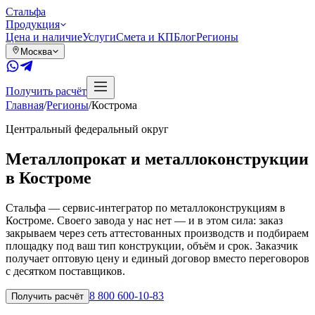
Сталь
фа
Продукция
Цена и наличие
Услуги
Смета и КП
Блог
Регионы
Москва
Получить расчёт
Главная
/
Регионы
/
Кострома
Центральный
федеральный округ
Металлопрокат и металлоконструкции
в
Костроме
Стальфа — сервис-интегратор по металлоконструкциям в
Костроме. Своего завода у нас нет — и в этом сила: заказ
закрываем через сеть аттестованных производств и подбираем
площадку под ваш тип конструкции, объём и срок. Заказчик
получает оптовую цену и единый договор вместо переговоров
с десятком поставщиков.
8 800 600-10-83
Получить расчёт