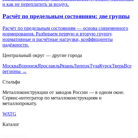
и как не переплатить за воздух.
Расчёт по предельным состояниям: две группы
Расчёт по предельным состояниям — основа современного
нормирования. Разбираем первую и вторую группу,
нормативные и расчётные нагрузки, коэффициенты
надёжности.
Центральный
округ — другие города
Москва
Воронеж
Ярославль
Рязань
Липецк
Тула
Курск
Тверь
Все
регионы →
Сталь
фа
Металлоконструкции от заводов России — в одном окне
.
Сервис-интегратор по металлоконструкциям и
металлопрокату.
WA
TG
Каталог
Металлопрокат