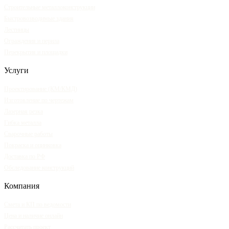
Строительные металлоконструкции
Быстровозводимые здания
Лестницы
Ограждения и перила
Перекрытия и площадки
Услуги
Проектирование (КМ/КМД)
Изготовление по чертежам
Лазерная резка
Гибка металла
Сварочные работы
Покраска и оцинковка
Доставка по РФ
Обследование конструкций
Компания
Смета и КП по ведомости
Цена и наличие онлайн
Рассчитать проект