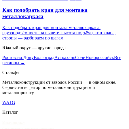
Как подобрать кран для монтажа
металлокаркаса
Как подобрать кран для монтажа металлокаркаса:
грузоподъёмность на вылете, высота подъёма, тип крана,
стропы — разбираем по шагам.
Южный
округ — другие города
Ростов-на-Дону
Волгоград
Астрахань
Сочи
Новороссийск
Все
регионы →
Сталь
фа
Металлоконструкции от заводов России — в одном окне
.
Сервис-интегратор по металлоконструкциям и
металлопрокату.
WA
TG
Каталог
Металлопрокат
Строительные металлоконструкции