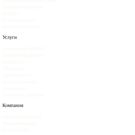
Быстровозводимые здания
Лестницы
Ограждения и перила
Перекрытия и площадки
Услуги
Проектирование (КМ/КМД)
Изготовление по чертежам
Лазерная резка
Гибка металла
Сварочные работы
Покраска и оцинковка
Доставка по РФ
Обследование конструкций
Компания
Смета и КП по ведомости
Цена и наличие онлайн
Рассчитать проект