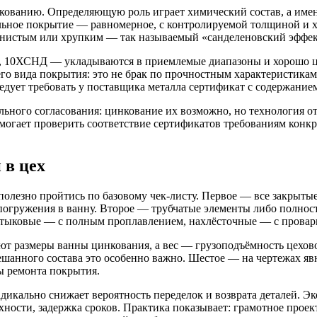
кованию. Определяющую роль играет химический состав, а именн
льное покрытие — равномерное, с контролируемой толщиной и 
тнистым или хрупким — так называемый «санделеновский эффек
С, 10ХСНД — укладываются в приемлемые диапазоны и хорошо ци
о вида покрытия: это не брак по прочностным характеристикам,
ует требовать у поставщика металла сертификат с содержанием 
льного согласования: цинкование их возможно, но технология от
могает проверить соответствие сертификатов требованиям конкр
 в цех
 полезно пройтись по базовому чек-листу. Первое — все закрыт
погружения в ванну. Второе — трубчатые элементы либо полнос
 стыковые — с полным проплавлением, нахлёсточные — с провар
т размеры ванны цинкования, а вес — грузоподъёмность цеховог
ешанного состава это особенно важно. Шестое — на чертежах яв
ы ремонта покрытия.
икально снижает вероятность переделок и возврата деталей. Эк
ности, задержка сроков. Практика показывает: грамотное проек