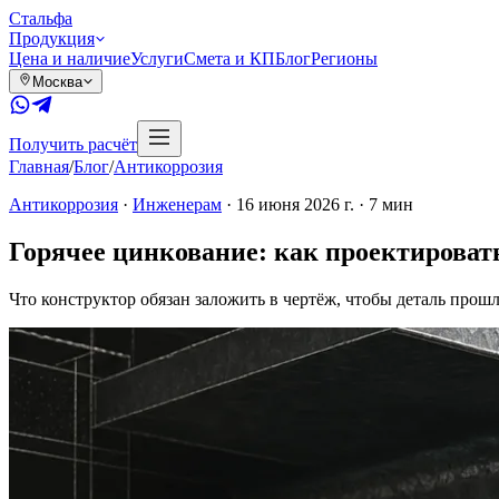
Сталь
фа
Продукция
Цена и наличие
Услуги
Смета и КП
Блог
Регионы
Москва
Получить расчёт
Главная
/
Блог
/
Антикоррозия
Антикоррозия
·
Инженерам
·
16 июня 2026 г.
·
7
мин
Горячее цинкование: как проектироват
Что конструктор обязан заложить в чертёж, чтобы деталь прошл