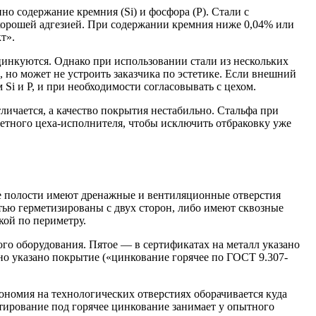
о содержание кремния (Si) и фосфора (P). Стали с
хорошей адгезией. При содержании кремния ниже 0,04% или
т».
нкуются. Однако при использовании стали из нескольких
 но может не устроить заказчика по эстетике. Если внешний
Si и P, и при необходимости согласовывать с цехом.
личается, а качество покрытия нестабильно. Стальфа при
етного цеха-исполнителя, чтобы исключить отбраковку уже
ые полости имеют дренажные и вентиляционные отверстия
тью герметизированы с двух сторон, либо имеют сквозные
кой по периметру.
о оборудования. Пятое — в сертификатах на металл указано
но указано покрытие («цинкование горячее по ГОСТ 9.307-
ономия на технологических отверстиях оборачивается куда
тирование под горячее цинкование занимает у опытного