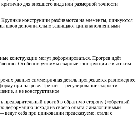
о критично для внешнего вида или размерной точности
. Крупные конструкции разбиваются на элементы, цинкуются
 зоны швов дополнительно защищают цинкнаполненными
чные конструкции могут деформироваться. Прогрев идёт
роблению. Особенно уязвимы сварные конструкции с высоким
очих равных симметричная деталь прогревается равномернее.
 форму при нагреве. Третий — регулирование скорости
шение, а не конструктивное.
ть предварительный прогиб в обратную сторону («обратный
ую деформацию исходя из своего опыта с аналогичными
 ведут себя при цинковании предсказуемо; стали с