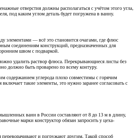
нажные отверстия должны располагаться с учётом этого угла,
ля, под каким углом деталь будет погружена в ванну.
у элементами — всё это становится очагами, где флюс
варным соединениям конструкций, предназначенных для
оронним швом с подваркой.
ожно удалить раствор флюса. Перекрывающиеся листы без
но должно быть проварено по всему контуру.
ким содержанием углерода плохо совместимы с горячим
 включает такие элементы, это нужно заранее согласовать с
ышленных ванн в России составляют от 8 до 13 м в длину,
равочные марки конструктор обязан запросить у цеха-
м переворачивают и погружают другим. Такой способ