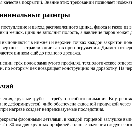
 качества покрытий. Знание этих требований позволяет избежать
 минимальные размеры
поступление и выход расплавленного цинка, флюса и газов из в
ый мешок, цинк не заполнит полость, а давление паров может д
ии выполняются в нижней и верхней точках каждой закрытой по
ы, верхнее — стравливание газов при погружении. Диаметр отв
ваются цинком ещё до полного дренажа.
динении трёх полок замкнутого профиля), технологическое отверс
н, по которым цех возвращает конструкцию на доработку. На че
учай
чения, круглые трубы — требуют особого внимания. Внутренняя
а не деформируется), либо обеспечена сквозной продувкой через
 при нагреве создаёт непредсказуемые последствия.
перекрыты фасонными деталями, в каждой торцевой заглушке вы
е 25–30 мм для крупных профилей: точные значения следует сог