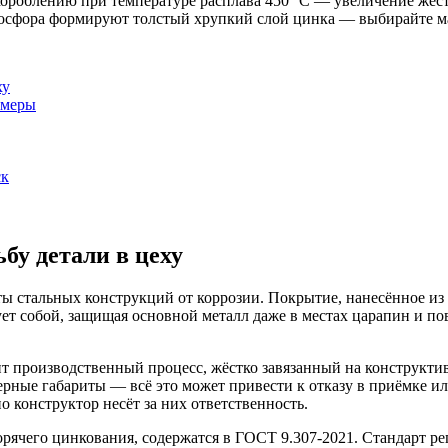
роблению при температуре расплава 450 °C — увеличение жёстк
сфора формируют толстый хрупкий слой цинка — выбирайте ма
ху
змеры
ск
бу детали в цеху
 стальных конструкций от коррозии. Покрытие, нанесённое из р
вует собой, защищая основной металл даже в местах царапин и 
 производственный процесс, жёстко завязанный на конструктив 
рные габариты — всё это может привести к отказу в приёмке ил
 конструктор несёт за них ответственность.
рячего цинкования, содержатся в ГОСТ 9.307-2021. Стандарт ре