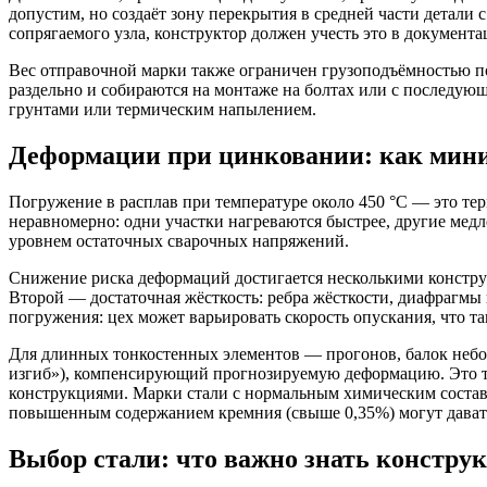
допустим, но создаёт зону перекрытия в средней части детали
сопрягаемого узла, конструктор должен учесть это в документа
Вес отправочной марки также ограничен грузоподъёмностью по
раздельно и собираются на монтаже на болтах или с послед
грунтами или термическим напылением.
Деформации при цинковании: как мин
Погружение в расплав при температуре около 450 °C — это те
неравномерно: одни участки нагреваются быстрее, другие ме
уровнем остаточных сварочных напряжений.
Снижение риска деформаций достигается несколькими констру
Второй — достаточная жёсткость: ребра жёсткости, диафрагмы
погружения: цех может варьировать скорость опускания, что та
Для длинных тонкостенных элементов — прогонов, балок небо
изгиб»), компенсирующий прогнозируемую деформацию. Это тр
конструкциями. Марки стали с нормальным химическим состав
повышенным содержанием кремния (свыше 0,35%) могут дават
Выбор стали: что важно знать констру