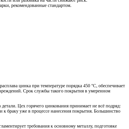
ости или разбивка на части снижают риск.
рки, рекомендованные стандартом.
асплава цинка при температуре порядка 450 °C, обеспечивает
повреждений. Срок службы такого покрытия в умеренном
детали. Цех горячего цинкования принимает не всё подряд:
и к браку уже в процессе нанесения покрытия. Большинство
гламентирует требования к основному металлу, подготовке