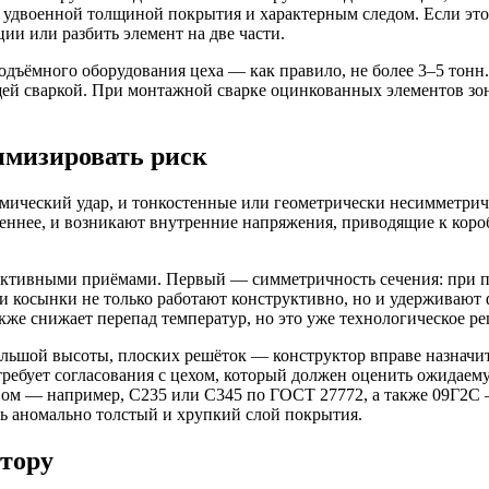
 с удвоенной толщиной покрытия и характерным следом. Если эт
ции или разбить элемент на две части.
дъёмного оборудования цеха — как правило, не более 3–5 тонн
ующей сваркой. При монтажной сварке оцинкованных элементов
имизировать риск
рмический удар, и тонкостенные или геометрически несимметри
дленнее, и возникают внутренние напряжения, приводящие к ко
ктивными приёмами. Первый — симметричность сечения: при пр
 и косынки не только работают конструктивно, но и удерживают
кже снижает перепад температур, но это уже технологическое ре
льшой высоты, плоских решёток — конструктор вправе назначи
ебует согласования с цехом, который должен оценить ожидаем
ом — например, С235 или С345 по ГОСТ 27772, а также 09Г2С —
ь аномально толстый и хрупкий слой покрытия.
ктору