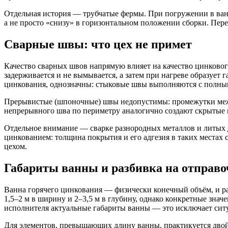
Отдельная история — трубчатые фермы. При погружении в ванн
а не просто «снизу» в горизонтальном положении сборки. Пере
Сварные швы: что цех не примет
Качество сварных швов напрямую влияет на качество цинковог
задерживается и не вымывается, а затем при нагреве образуе
цинкования, однозначны: стыковые швы выполняются с полны
Прерывистые (шпоночные) швы недопустимы: промежутки межд
непрерывного шва по периметру аналогично создают скрытые п
Отдельное внимание — сварке разнородных металлов и литых д
цинкованием: толщина покрытия и его адгезия в таких местах 
цехом.
Габариты ванны и разбивка на отправ
Ванна горячего цинкования — физически конечный объём, и ра
1,5–2 м в ширину и 2–3,5 м в глубину, однако конкретные знач
исполнителя актуальные габариты ванны — это исключает ситу
Для элементов, превышающих длину ванны, практикуется двой