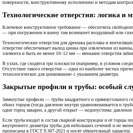
поверхности, конструктивному исполнению и методам контроля
Технологические отверстия: логика и
Ключевое конструктивное требование — обеспечить свободное 
— при погружении в ванну там возникнет воздушный или газов
Технологические отверстия для дренажа расплава и вентиляц
отверстие обеспечивает выход цинка при извлечении из ванн
элемента и быть не менее 10–12 мм — меньшие отверстия заби
В узлах, где сходятся три плоскости (например, в угловом сое
Отсутствие такого отверстия — одна из наиболее частых причи
технологическое для цинкования» с указанием диаметра.
Закрытые профили и трубы: особый сл
Замкнутые профили — трубы квадратного и прямоугольного се
обоих торцов (тогда давление внутри уравновешивается и труб
один торец заварен, а другой открыт — недопустима: давление
Если труба входит в состав сварной конструкции и её торцы 
внутреннего диаметра трубы для небольших сечений и не мене
прописаны в ГОСТ 9.307-2021 и носят обязательный характер.