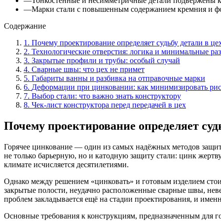
—
Тонкостенные и несимметричные детали подвержены ко
—
Марки стали с повышенным содержанием кремния и фо
Содержание
1
.
Почему проектирование определяет судьбу детали в це
2
.
Технологические отверстия: логика и минимальные ра
3
.
Закрытые профили и трубы: особый случай
4
.
Сварные швы: что цех не примет
5
.
Габариты ванны и разбивка на отправочные марки
6
.
Деформации при цинковании: как минимизировать ри
7
.
Выбор стали: что важно знать конструктору
8
.
Чек-лист конструктора перед передачей в цех
Почему проектирование определяет судь
Горячее цинкование — один из самых надёжных методов защиты
не только барьерную, но и катодную защиту стали: цинк жерт
климате исчисляется десятилетиями.
Однако между решением «цинковать» и готовым изделием стоит
закрытые полости, неудачно расположенные сварные швы, неве
проблем закладывается ещё на стадии проектирования, и именно
Основные требования к конструкциям, предназначенным для го