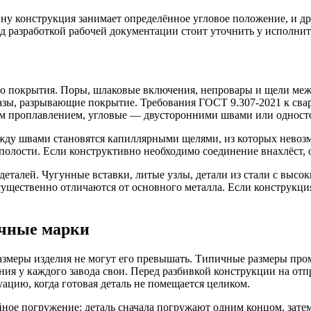
у конструкция занимает определённое угловое положение, и дре
д разработкой рабочей документации стоит уточнить у исполните
о покрытия. Поры, шлаковые включения, непровары и щели межд
т газы, разрывающие покрытие. Требования ГОСТ 9.307-2021 к с
м проплавлением, угловые — двусторонними швами или одност
у швами становятся капиллярными щелями, из которых невозм
олости. Если конструктивно необходимо соединение внахлёст, о
еталей. Чугунные вставки, литые узлы, детали из стали с высо
существенно отличаются от основного металла. Если конструкция
очные марки
змеры изделия не могут его превышать. Типичные размеры пром
ения у каждого завода свои. Перед разбивкой конструкции на отп
ацию, когда готовая деталь не помещается целиком.
ное погружение: деталь сначала погружают одним концом, зате