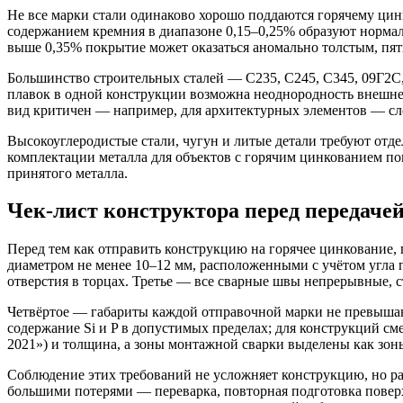
Не все марки стали одинаково хорошо поддаются горячему цин
содержанием кремния в диапазоне 0,15–0,25% образуют норма
выше 0,35% покрытие может оказаться аномально толстым, пя
Большинство строительных сталей — С235, С245, С345, 09Г2
плавок в одной конструкции возможна неоднородность внешнег
вид критичен — например, для архитектурных элементов — след
Высокоуглеродистые стали, чугун и литые детали требуют отде
комплектации металла для объектов с горячим цинкованием по
принятого металла.
Чек-лист конструктора перед передачей
Перед тем как отправить конструкцию на горячее цинкование,
диаметром не менее 10–12 мм, расположенными с учётом угла 
отверстия в торцах. Третье — все сварные швы непрерывные,
Четвёртое — габариты каждой отправочной марки не превышаю
содержание Si и P в допустимых пределах; для конструкций см
2021») и толщина, а зоны монтажной сварки выделены как зон
Соблюдение этих требований не усложняет конструкцию, но рад
большими потерями — переварка, повторная подготовка поверх