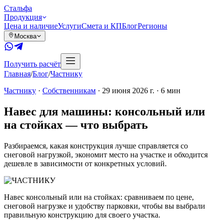
Сталь
фа
Продукция
Цена и наличие
Услуги
Смета и КП
Блог
Регионы
Москва
Получить расчёт
Главная
/
Блог
/
Частнику
Частнику
·
Собственникам
·
29 июня 2026 г.
·
6
мин
Навес для машины: консольный или
на стойках — что выбрать
Разбираемся, какая конструкция лучше справляется со
снеговой нагрузкой, экономит место на участке и обходится
дешевле в зависимости от конкретных условий.
Навес консольный или на стойках: сравниваем по цене,
снеговой нагрузке и удобству парковки, чтобы вы выбрали
правильную конструкцию для своего участка.