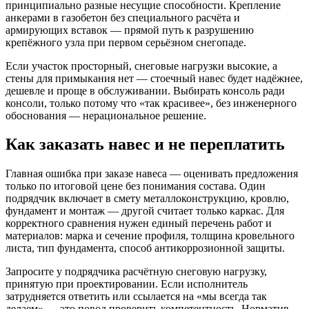
принципиально разные несущие способности. Крепление
анкерами в газобетон без специального расчёта и
армирующих вставок — прямой путь к разрушению
крепёжного узла при первом серьёзном снегопаде.
Если участок просторный, снеговые нагрузки высокие, а
стены для примыкания нет — стоечный навес будет надёжнее,
дешевле и проще в обслуживании. Выбирать консоль ради
консоли, только потому что «так красивее», без инженерного
обоснования — нерациональное решение.
Как заказать навес и не переплатить
Главная ошибка при заказе навеса — оценивать предложения
только по итоговой цене без понимания состава. Один
подрядчик включает в смету металлоконструкцию, кровлю,
фундамент и монтаж — другой считает только каркас. Для
корректного сравнения нужен единый перечень работ и
материалов: марка и сечение профиля, толщина кровельного
листа, тип фундамента, способ антикоррозионной защиты.
Запросите у подрядчика расчётную снеговую нагрузку,
принятую при проектировании. Если исполнитель
затрудняется ответить или ссылается на «мы всегда так
делаем» — это повод проверить компетентность. Норматив