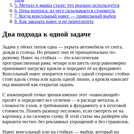
5
.
Металл и марки стали: что реально используется
6
.
Цена вопроса: из чего складывается стоимость
7
.
Когда консольный навес — правильный выбор
8
.
Как заказать навес и не переплатить
Два подхода к одной задаче
Задача у обоих типов одна — укрыть автомобиль от снега,
дождя и солнца. Но решают они её принципиально по-
разному. Навес на стойках — это классическая
пространственная рама: четыре или шесть опор равномерно
принимают нагрузку кровли и передают её на фундамент.
Консольный навес опирается только с одной стороны: стойки
стоят вдоль стены или вдоль одной линии, а кровля нависает
над машиной как открытая ладонь.
С инженерной точки зрения именно этот «нависающий»
пролёт и определяет все отличия — в расходе металла, в
сложности узлов, в требованиях к фундаменту и в итоговой
стоимости. Понять разницу несложно, если смотреть не на
картинку, а на силовую схему. В этой статье мы разберём оба
варианта честно: без рекламных упрощений и без страшилок.
Навес консольный или на стойках — выбор, который на