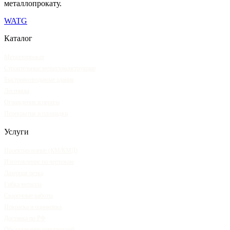
металлопрокату.
WA
TG
Каталог
Металлопрокат
Строительные металлоконструкции
Быстровозводимые здания
Лестницы
Ограждения и перила
Перекрытия и площадки
Услуги
Проектирование (КМ/КМД)
Изготовление по чертежам
Лазерная резка
Гибка металла
Сварочные работы
Покраска и оцинковка
Доставка по РФ
Обследование конструкций