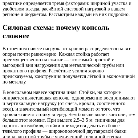
практике определяется тремя факторами: шириной участка и
удобством въезда, расчётной снеговой нагрузкой в вашем
регионе и бюджетом. Рассмотрим каждый из них подробно.
Силовая схема: почему консоль
сложнее
В стоечном навесе нагрузка от кровли распределяется на все
опоры почти равномерно. Каждая стойка работает
преимущественно на сжатие — это самый простой и
выгодный вид нагружения для металлической трубы или
прокатного профиля. Расчётные усилия хорошо
предсказуемы, конструкция получается лёгкой и экономичной
по металлу.
В консольном навесе картина иная. Стойки, на которые
опирается вылетающая консоль, одновременно воспринимают
и вертикальную нагрузку (от снега, кровли, собственного
веса), и значительный изгибающий момент от того, что
кровля «тянет» стойку вперёд. Чем больше вылет консоли, тем
больше этот момент. При вылете 2,5–3,5 м, типичном для
одного автомобиля, стойки приходится делать из более
тяжёлого профиля — широкополочной двутавровой балки
или квадратной трубы с увеличенной толщиной стенки.