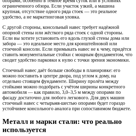
опорами, особенно в тёмное время суток или в условиях
ограниченного обзора. Если участок узкий, а машина
крупная, отсутствие одного ряда стоек — это реальное
удобство, а не маркетинговая уловка.
С другой стороны, консольный навес требует надёжной
опорной стены или жёсткого ряда стоек с одной стороны.
Если вы хотите установить его вдоль глухой стены дома или
забора — это идеальное место для кронштейновой или
стоечной консоли. Если примыкать навес не к чему, придётся
ставить монументальные стойки с мощным фундаментом, что
сводит удобство парковки к нулю с точки зрения экономики.
Стоечный навес даёт больше свободы в планировке: его
можно поставить в центре двора, под углом к дому, на
отдельно стоящем фундаменте. Ширину пролёта между
стойками можно подобрать с учётом ширины конкретного
автомобиля — как правило, 3,0–3,5 м между опорами по
фасаду достаточно для любого легкового. Для двух машин
стоечный навес с четырьмя-шестью опорами будет гораздо
устойчивее консольного аналога при сопоставимом бюджете.
Металл и марки стали: что реально
используется