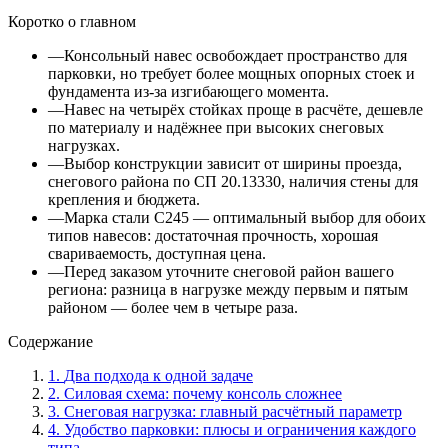
Коротко о главном
—
Консольный навес освобождает пространство для
парковки, но требует более мощных опорных стоек и
фундамента из-за изгибающего момента.
—
Навес на четырёх стойках проще в расчёте, дешевле
по материалу и надёжнее при высоких снеговых
нагрузках.
—
Выбор конструкции зависит от ширины проезда,
снегового района по СП 20.13330, наличия стены для
крепления и бюджета.
—
Марка стали С245 — оптимальный выбор для обоих
типов навесов: достаточная прочность, хорошая
свариваемость, доступная цена.
—
Перед заказом уточните снеговой район вашего
региона: разница в нагрузке между первым и пятым
районом — более чем в четыре раза.
Содержание
1
.
Два подхода к одной задаче
2
.
Силовая схема: почему консоль сложнее
3
.
Снеговая нагрузка: главный расчётный параметр
4
.
Удобство парковки: плюсы и ограничения каждого
типа