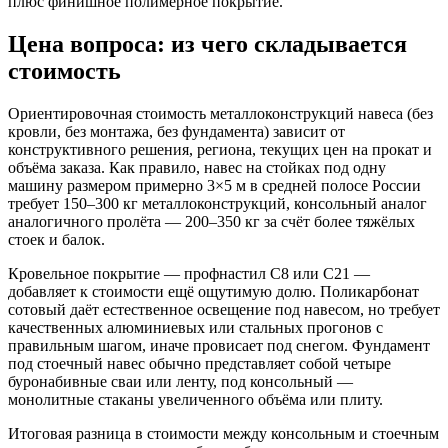
плюс финишное полимерное покрытие.
Цена вопроса: из чего складывается
стоимость
Ориентировочная стоимость металлоконструкций навеса (без
кровли, без монтажа, без фундамента) зависит от
конструктивного решения, региона, текущих цен на прокат и
объёма заказа. Как правило, навес на стойках под одну
машину размером примерно 3×5 м в средней полосе России
требует 150–300 кг металлоконструкций, консольный аналог
аналогичного пролёта — 200–350 кг за счёт более тяжёлых
стоек и балок.
Кровельное покрытие — профнастил С8 или С21 —
добавляет к стоимости ещё ощутимую долю. Поликарбонат
сотовый даёт естественное освещение под навесом, но требует
качественных алюминиевых или стальных прогонов с
правильным шагом, иначе провисает под снегом. Фундамент
под стоечный навес обычно представляет собой четыре
буронабивные сваи или ленту, под консольный —
монолитные стаканы увеличенного объёма или плиту.
Итоговая разница в стоимости между консольным и стоечным