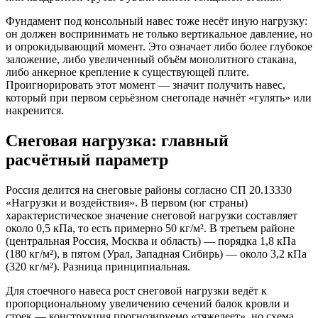
Фундамент под консольный навес тоже несёт иную нагрузку:
он должен воспринимать не только вертикальное давление, но
и опрокидывающий момент. Это означает либо более глубокое
заложение, либо увеличенный объём монолитного стакана,
либо анкерное крепление к существующей плите.
Проигнорировать этот момент — значит получить навес,
который при первом серьёзном снегопаде начнёт «гулять» или
накренится.
Снеговая нагрузка: главный
расчётный параметр
Россия делится на снеговые районы согласно СП 20.13330
«Нагрузки и воздействия». В первом (юг страны)
характеристическое значение снеговой нагрузки составляет
около 0,5 кПа, то есть примерно 50 кг/м². В третьем районе
(центральная Россия, Москва и область) — порядка 1,8 кПа
(180 кг/м²), в пятом (Урал, Западная Сибирь) — около 3,2 кПа
(320 кг/м²). Разница принципиальная.
Для стоечного навеса рост снеговой нагрузки ведёт к
пропорциональному увеличению сечений балок кровли и
стоек — конструкция прогнозируемо «тяжелеет», но схема