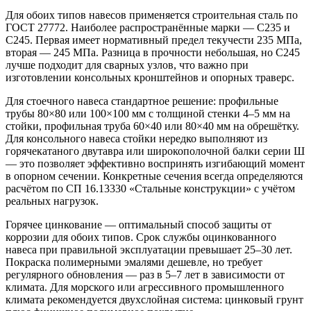
Для обоих типов навесов применяется строительная сталь по
ГОСТ 27772. Наиболее распространённые марки — С235 и
С245. Первая имеет нормативный предел текучести 235 МПа,
вторая — 245 МПа. Разница в прочности небольшая, но С245
лучше подходит для сварных узлов, что важно при
изготовлении консольных кронштейнов и опорных траверс.
Для стоечного навеса стандартное решение: профильные
трубы 80×80 или 100×100 мм с толщиной стенки 4–5 мм на
стойки, профильная труба 60×40 или 80×40 мм на обрешётку.
Для консольного навеса стойки нередко выполняют из
горячекатаного двутавра или широкополочной балки серии Ш
— это позволяет эффективно воспринять изгибающий момент
в опорном сечении. Конкретные сечения всегда определяются
расчётом по СП 16.13330 «Стальные конструкции» с учётом
реальных нагрузок.
Горячее цинкование — оптимальный способ защиты от
коррозии для обоих типов. Срок службы оцинкованного
навеса при правильной эксплуатации превышает 25–30 лет.
Покраска полимерными эмалями дешевле, но требует
регулярного обновления — раз в 5–7 лет в зависимости от
климата. Для морского или агрессивного промышленного
климата рекомендуется двухслойная система: цинковый грунт