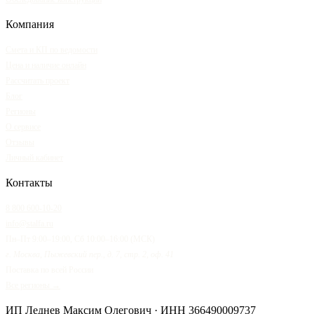
Компания
Смета и КП по ведомости
Цена и наличие онлайн
Рассчитать проект
Блог
Регионы
О сервисе
Отзывы
Личный кабинет
Контакты
8 800 600-10-20
info@stalfa.ru
Пн–Пт 9:00–19:00, Сб 10:00–16:00 (МСК)
г. Москва, Пыжевский пер., д. 7, стр. 2, оф. 41
Поставка по всей России
Все регионы →
ИП Леднев Максим Олегович
· ИНН
366490009737