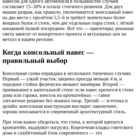
навесом для одного автомобиля в большинстве случаев
составляет 15–30% в пользу стоечного решения. Для двух
машин разрыв, как правило, увеличивается: консольный навес
на два места с пролётом 5,5–6 м требует значительно более
мощных балок и стоек, чем две отдельные пары стоек с лёгкой
коньковой балкой посередине. Всё это — ориентиры; реальная
смета зависит от конкретного проекта и актуальных цен на
металл в вашем регионе.
Когда консольный навес —
правильный выбор
Консольная схема оправдана в нескольких типичных случаях.
Первый — узкий участок: ширина проезда меньше 4 м, и
передние стойки физически мешают манёврам. Второй —
примыкание к капитальной стене: если навес крепится к стене
дома или гаража, консоль на кронштейнах — самое
элегантное решение без лишних опор. Третий — эстетика и
дизайн: консольная конструкция выглядит лаконичнее,
хорошо вписывается в современный архитектурный стиль.
При этом важно убедиться, что стена, к которой крепится
кронштейн, выдержит нагрузку. Кирпичная кладка советского
дома и газобетонный блок современного — это