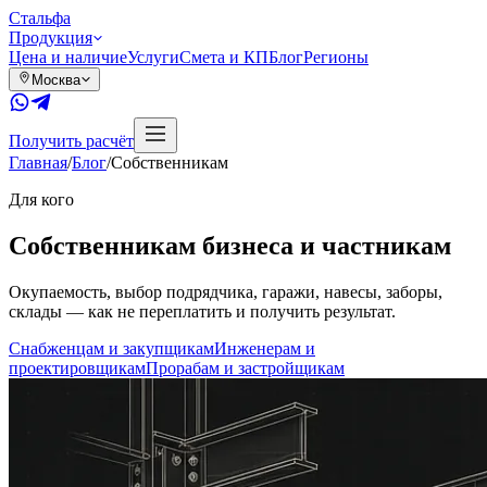
Сталь
фа
Продукция
Цена и наличие
Услуги
Смета и КП
Блог
Регионы
Москва
Получить расчёт
Главная
/
Блог
/
Собственникам
Для кого
Собственникам бизнеса и частникам
Окупаемость, выбор подрядчика, гаражи, навесы, заборы,
склады — как не переплатить и получить результат.
Снабженцам и закупщикам
Инженерам и
проектировщикам
Прорабам и застройщикам