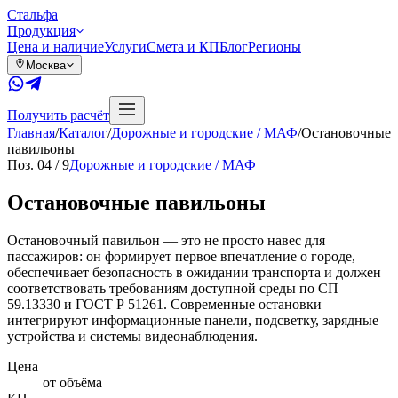
Сталь
фа
Продукция
Цена и наличие
Услуги
Смета и КП
Блог
Регионы
Москва
Получить расчёт
Главная
/
Каталог
/
Дорожные и городские / МАФ
/
Остановочные
павильоны
Поз.
04
/
9
Дорожные и городские / МАФ
Остановочные павильоны
Остановочный павильон — это не просто навес для
пассажиров: он формирует первое впечатление о городе,
обеспечивает безопасность в ожидании транспорта и должен
соответствовать требованиям доступной среды по СП
59.13330 и ГОСТ Р 51261. Современные остановки
интегрируют информационные панели, подсветку, зарядные
устройства и системы видеонаблюдения.
Цена
от объёма