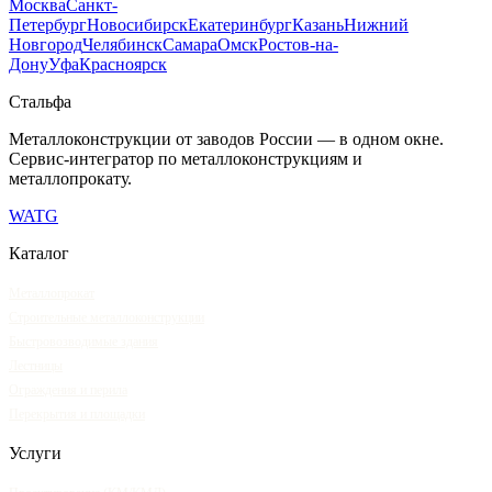
Москва
Санкт-
Петербург
Новосибирск
Екатеринбург
Казань
Нижний
Новгород
Челябинск
Самара
Омск
Ростов-на-
Дону
Уфа
Красноярск
Сталь
фа
Металлоконструкции от заводов России — в одном окне
.
Сервис-интегратор по металлоконструкциям и
металлопрокату.
WA
TG
Каталог
Металлопрокат
Строительные металлоконструкции
Быстровозводимые здания
Лестницы
Ограждения и перила
Перекрытия и площадки
Услуги