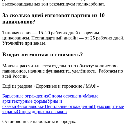
высоковандальных зон рекомендуем поликарбонат.
За сколько дней изготовят партию из 10
павильонов?
Типовая серия — 15–20 рабочих дней с горячим
цинкованием. Нестандартный дизайн — от 25 рабочих дней.
Уточняйте при заказе.
Входит ли монтаж в стоимость?
Монтаж рассчитывается отдельно по объекту: количество
павильонов, наличие фундамента, удалённость. Работаем по
всей России.
Ещё из раздела «
Дорожные и городские / МАФ
»
Барьерные ограждения
Опоры освещения
Малые
архитектурные формы
Урны и
скамьи
Велопарковки
Перильные ограждения
Шумозащитные
экраны
Опоры дорожных знаков
Остановочные павильоны
в городах: