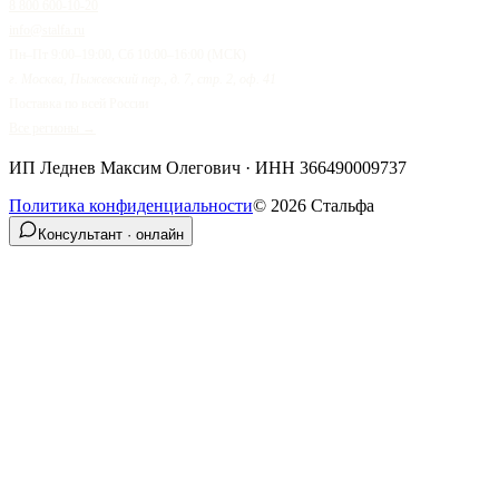
8 800 600-10-20
info@stalfa.ru
Пн–Пт 9:00–19:00, Сб 10:00–16:00 (МСК)
г. Москва, Пыжевский пер., д. 7, стр. 2, оф. 41
Поставка по всей России
Все регионы →
ИП Леднев Максим Олегович
· ИНН
366490009737
Политика конфиденциальности
©
2026
Стальфа
Консультант · онлайн