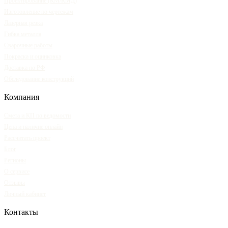
Проектирование (КМ/КМД)
Изготовление по чертежам
Лазерная резка
Гибка металла
Сварочные работы
Покраска и оцинковка
Доставка по РФ
Обследование конструкций
Компания
Смета и КП по ведомости
Цена и наличие онлайн
Рассчитать проект
Блог
Регионы
О сервисе
Отзывы
Личный кабинет
Контакты