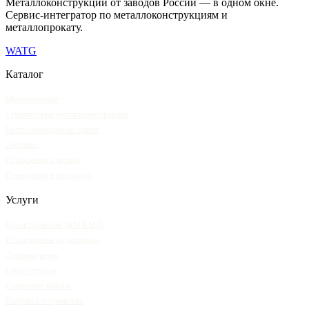
Металлоконструкции от заводов России — в одном окне
.
Сервис-интегратор по металлоконструкциям и
металлопрокату.
WA
TG
Каталог
Металлопрокат
Строительные металлоконструкции
Быстровозводимые здания
Лестницы
Ограждения и перила
Перекрытия и площадки
Услуги
Проектирование (КМ/КМД)
Изготовление по чертежам
Лазерная резка
Гибка металла
Сварочные работы
Покраска и оцинковка