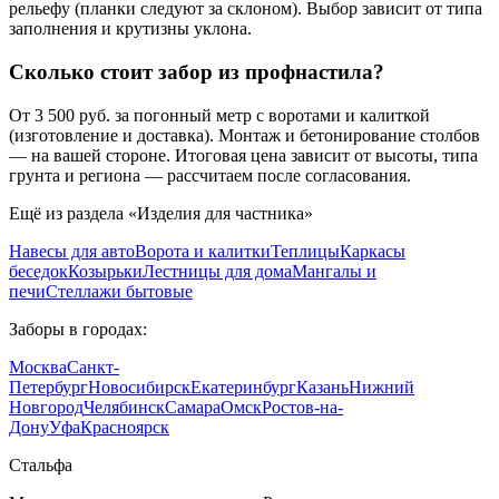
рельефу (планки следуют за склоном). Выбор зависит от типа
заполнения и крутизны уклона.
Сколько стоит забор из профнастила?
От 3 500 руб. за погонный метр с воротами и калиткой
(изготовление и доставка). Монтаж и бетонирование столбов
— на вашей стороне. Итоговая цена зависит от высоты, типа
грунта и региона — рассчитаем после согласования.
Ещё из раздела «
Изделия для частника
»
Навесы для авто
Ворота и калитки
Теплицы
Каркасы
беседок
Козырьки
Лестницы для дома
Мангалы и
печи
Стеллажи бытовые
Заборы
в городах:
Москва
Санкт-
Петербург
Новосибирск
Екатеринбург
Казань
Нижний
Новгород
Челябинск
Самара
Омск
Ростов-на-
Дону
Уфа
Красноярск
Сталь
фа