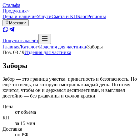
Сталь
фа
Продукция
Цена и наличие
Услуги
Смета и КП
Блог
Регионы
Москва
Получить расчёт
Главная
/
Каталог
/
Изделия для частника
/
Заборы
Поз.
03
/
9
Изделия для частника
Заборы
Забор — это граница участка, приватность и безопасность. Но
ещё это вещь, на которую смотришь каждый день. Поэтому
хочется, чтобы он и держался десятилетиями, и выглядел
достойно — без ржавчины и сколов краски.
Цена
от объёма
КП
за 15 мин
Доставка
по РФ