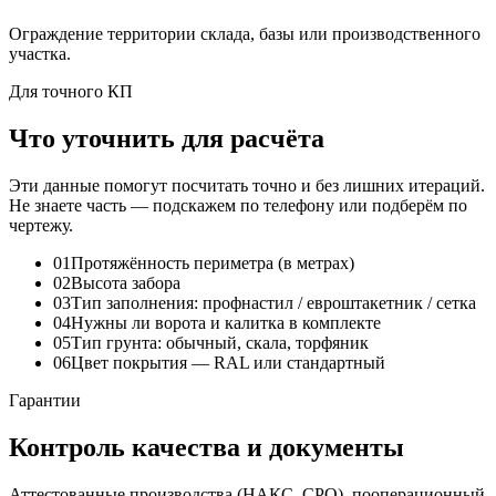
Ограждение территории склада, базы или производственного
участка.
Для точного КП
Что уточнить для расчёта
Эти данные помогут посчитать точно и без лишних итераций.
Не знаете часть — подскажем по телефону или подберём по
чертежу.
01
Протяжённость периметра (в метрах)
02
Высота забора
03
Тип заполнения: профнастил / евроштакетник / сетка
04
Нужны ли ворота и калитка в комплекте
05
Тип грунта: обычный, скала, торфяник
06
Цвет покрытия — RAL или стандартный
Гарантии
Контроль качества и документы
Аттестованные производства (НАКС, СРО), пооперационный