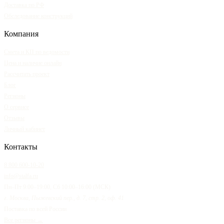
Доставка по РФ
Обследование конструкций
Компания
Смета и КП по ведомости
Цена и наличие онлайн
Рассчитать проект
Блог
Регионы
О сервисе
Отзывы
Личный кабинет
Контакты
8 800 600-10-20
info@stalfa.ru
Пн–Пт 9:00–19:00, Сб 10:00–16:00 (МСК)
г. Москва, Пыжевский пер., д. 7, стр. 2, оф. 41
Поставка по всей России
Все регионы →