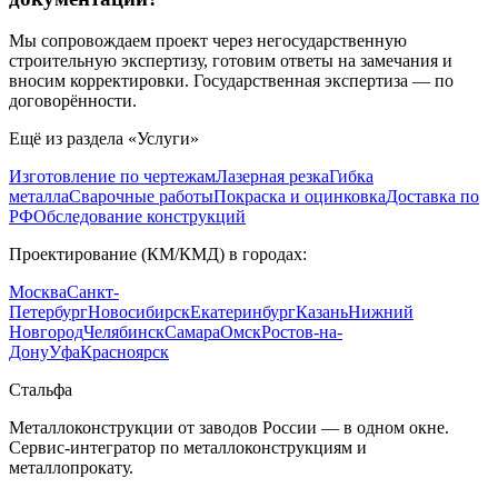
Мы сопровождаем проект через негосударственную
строительную экспертизу, готовим ответы на замечания и
вносим корректировки. Государственная экспертиза — по
договорённости.
Ещё из раздела «
Услуги
»
Изготовление по чертежам
Лазерная резка
Гибка
металла
Сварочные работы
Покраска и оцинковка
Доставка по
РФ
Обследование конструкций
Проектирование (КМ/КМД)
в городах:
Москва
Санкт-
Петербург
Новосибирск
Екатеринбург
Казань
Нижний
Новгород
Челябинск
Самара
Омск
Ростов-на-
Дону
Уфа
Красноярск
Сталь
фа
Металлоконструкции от заводов России — в одном окне
.
Сервис-интегратор по металлоконструкциям и
металлопрокату.