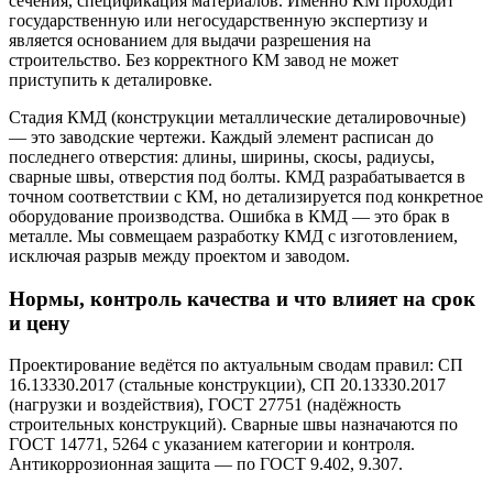
сечения, спецификация материалов. Именно КМ проходит
государственную или негосударственную экспертизу и
является основанием для выдачи разрешения на
строительство. Без корректного КМ завод не может
приступить к деталировке.
Стадия КМД (конструкции металлические деталировочные)
— это заводские чертежи. Каждый элемент расписан до
последнего отверстия: длины, ширины, скосы, радиусы,
сварные швы, отверстия под болты. КМД разрабатывается в
точном соответствии с КМ, но детализируется под конкретное
оборудование производства. Ошибка в КМД — это брак в
металле. Мы совмещаем разработку КМД с изготовлением,
исключая разрыв между проектом и заводом.
Нормы, контроль качества и что влияет на срок
и цену
Проектирование ведётся по актуальным сводам правил: СП
16.13330.2017 (стальные конструкции), СП 20.13330.2017
(нагрузки и воздействия), ГОСТ 27751 (надёжность
строительных конструкций). Сварные швы назначаются по
ГОСТ 14771, 5264 с указанием категории и контроля.
Антикоррозионная защита — по ГОСТ 9.402, 9.307.