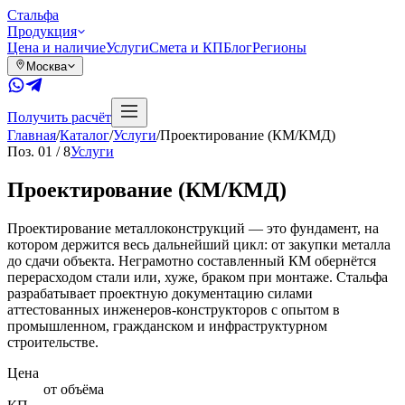
Сталь
фа
Продукция
Цена и наличие
Услуги
Смета и КП
Блог
Регионы
Москва
Получить расчёт
Главная
/
Каталог
/
Услуги
/
Проектирование (КМ/КМД)
Поз.
01
/
8
Услуги
Проектирование (КМ/КМД)
Проектирование металлоконструкций — это фундамент, на
котором держится весь дальнейший цикл: от закупки металла
до сдачи объекта. Неграмотно составленный КМ обернётся
перерасходом стали или, хуже, браком при монтаже. Стальфа
разрабатывает проектную документацию силами
аттестованных инженеров-конструкторов с опытом в
промышленном, гражданском и инфраструктурном
строительстве.
Цена
от объёма