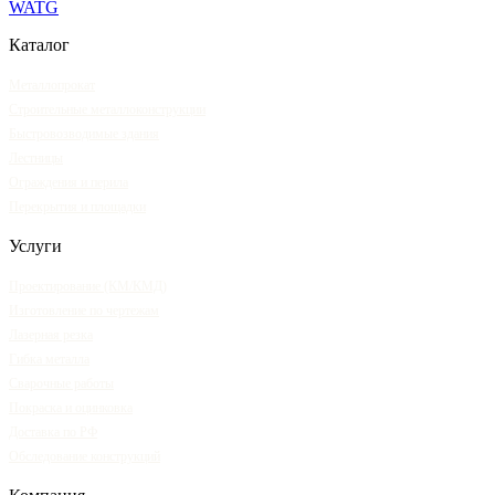
WA
TG
Каталог
Металлопрокат
Строительные металлоконструкции
Быстровозводимые здания
Лестницы
Ограждения и перила
Перекрытия и площадки
Услуги
Проектирование (КМ/КМД)
Изготовление по чертежам
Лазерная резка
Гибка металла
Сварочные работы
Покраска и оцинковка
Доставка по РФ
Обследование конструкций