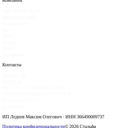
Компания
Смета и КП по ведомости
Цена и наличие онлайн
Рассчитать проект
Блог
Регионы
О сервисе
Отзывы
Личный кабинет
Контакты
8 800 600-10-20
info@stalfa.ru
Пн–Пт 9:00–19:00, Сб 10:00–16:00 (МСК)
г. Москва, Пыжевский пер., д. 7, стр. 2, оф. 41
Поставка по всей России
Все регионы →
ИП Леднев Максим Олегович
· ИНН
366490009737
Политика конфиденциальности
©
2026
Стальфа