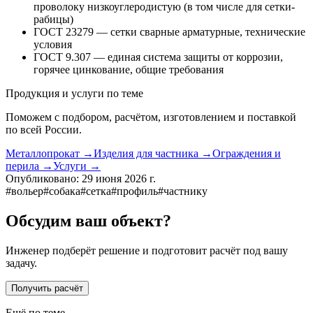
проволоку низкоуглеродистую (в том числе для сетки-
рабицы)
ГОСТ 23279 — сетки сварные арматурные, технические
условия
ГОСТ 9.307 — единая система защиты от коррозии,
горячее цинкование, общие требования
Продукция и услуги по теме
Поможем с подбором, расчётом, изготовлением и поставкой
по всей России.
Металлопрокат
→
Изделия для частника
→
Ограждения и
перила
→
Услуги
→
Опубликовано:
29 июня 2026 г.
#
вольер
#
собака
#
сетка
#
профиль
#
частнику
Обсудим ваш объект?
Инженер подберёт решение и подготовит расчёт под вашу
задачу.
Получить расчёт
Ещё по теме