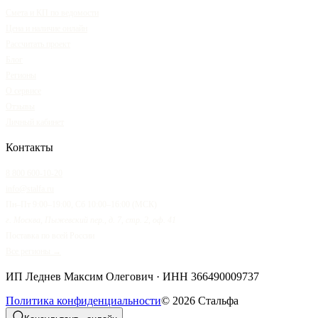
Смета и КП по ведомости
Цена и наличие онлайн
Рассчитать проект
Блог
Регионы
О сервисе
Отзывы
Личный кабинет
Контакты
8 800 600-10-20
info@stalfa.ru
Пн–Пт 9:00–19:00, Сб 10:00–16:00 (МСК)
г. Москва, Пыжевский пер., д. 7, стр. 2, оф. 41
Поставка по всей России
Все регионы →
ИП Леднев Максим Олегович
· ИНН
366490009737
Политика конфиденциальности
©
2026
Стальфа