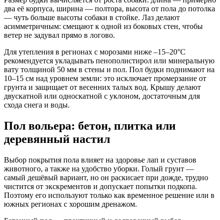
два её корпуса, ширина — полтора, высота от пола до потолка
— чуть больше высоты собаки в стойке. Лаз делают
асимметричным: смещают к одной из боковых стен, чтобы
ветер не задувал прямо в логово.
Для утепления в регионах с морозами ниже –15–20°С
рекомендуется укладывать пенополистирол или минеральную
вату толщиной 50 мм в стены и пол. Пол будки поднимают на
10–15 см над уровнем земли: это исключает промерзание от
грунта и защищает от весенних талых вод. Крышу делают
двускатной или односкатной с уклоном, достаточным для
схода снега и воды.
Пол вольера: бетон, плитка или
деревянный настил
Выбор покрытия пола влияет на здоровье лап и суставов
животного, а также на удобство уборки. Голый грунт —
самый дешёвый вариант, но он раскисает при дожде, трудно
чистится от экскрементов и допускает попытки подкопа.
Поэтому его используют только как временное решение или в
южных регионах с хорошим дренажом.