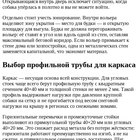
Открывающаяся внутрь дверь исключает ситуацию, когда
собака упёрлась в полотно и вы не можете войти.
Отдельно стоит учесть зонирование. Внутри вольера
выделяют зону укрытия — место для будки — и открытую
площадку для выгула. Будка не должна перегораживать
вольер: её ставят в угол или вдоль одной из стен, оставляя
максимальный беговой коридор. Если вольер примыкает к
стене дома или хозпостройки, одна из металлических стен
заменяется капитальной, что экономит материал.
Выбор профильной трубы для каркаса
Каркас — несущая основа всей конструкции. Для угловых
стоек чаще всего берут профильную трубу с квадратным
сечением 40×40 мм и толщиной стенки не менее 2 мм. Такой
профиль выдерживает нагрузки при давлении крупной
собаки на сетку и не прогибается под весом снеговой
нагрузки на крышу в регионах со снежными зимами.
Горизонтальные перемычки и промежуточные стойки
выполняют из прямоугольной трубы 40×20 мм или угловых
40×20 мм. Это снижает расход металла без потери жёсткости:
горизонтали работают преимущественно на изгиб, а не на
сжатие, и прямоугольное сечение здесь достаточно. Шаг