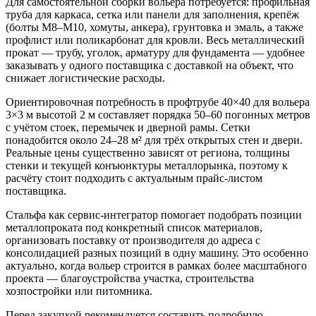
Для самостоятельной сборки вольера потребуется: профильная
труба для каркаса, сетка или панели для заполнения, крепёж
(болты М8–М10, хомуты, анкера), грунтовка и эмаль, а также
профлист или поликарбонат для кровли. Весь металлический
прокат — трубу, уголок, арматуру для фундамента — удобнее
заказывать у одного поставщика с доставкой на объект, что
снижает логистические расходы.
Ориентировочная потребность в профтрубе 40×40 для вольера
3×3 м высотой 2 м составляет порядка 50–60 погонных метров
с учётом стоек, перемычек и дверной рамы. Сетки
понадобится около 24–28 м² для трёх открытых стен и двери.
Реальные цены существенно зависят от региона, толщины
стенки и текущей конъюнктуры металлорынка, поэтому к
расчёту стоит подходить с актуальным прайс-листом
поставщика.
Стальфа как сервис-интегратор помогает подобрать позиции
металлопроката под конкретный список материалов,
организовать поставку от производителя до адреса с
консолидацией разных позиций в одну машину. Это особенно
актуально, когда вольер строится в рамках более масштабного
проекта — благоустройства участка, строительства
хозпостройки или питомника.
Перед закупкой рекомендуется составить подробную