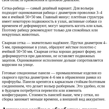
Сетка-рабица — самый дешёвый вариант. Для вольера
подходит оцинкованная рабица с диаметром проволоки 3–4
мм и ячейкой 50×50 мм. Главный минус: плетёная структура
имеет некоторую подвижность в узлах, активные собаки со
временем её деформируют, могут зацепить коготь или клык.
Поэтому рабицу рекомендуют только для спокойных или
некрупных животных.
Сварная сетка — значительно надёжнее. Прутки диаметром 4–
5 мм, приваренные в узлах, образуют жёсткое полотно с
ячейкой 50×50 мм. Сварная сетка хорошо держит форму, не
деформируется при давлении, не оставляет подвижных
зацепов. Оцинкованное исполнение дольше сопротивляется
коррозии на улице.
Готовые секционные панели — промышленные изделия из
сварного прутка диаметром 4–6 мм в обрамлении рамки из
профтрубы. Панели крепятся к каркасным стойкам болтовым
соединением, что делает вольер разборным. Это удобно, если
в будущем потребуется перевезти или изменить
конфигурацию. Стоимость панелей выше, чем у сетки, но
сборка занимает меньше времени, а внешний вид аккуратнее.