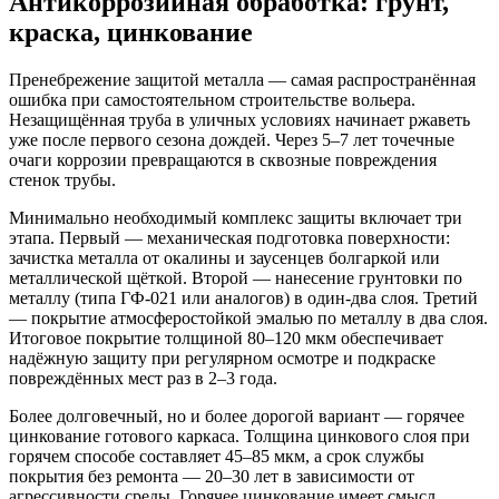
Антикоррозийная обработка: грунт,
краска, цинкование
Пренебрежение защитой металла — самая распространённая
ошибка при самостоятельном строительстве вольера.
Незащищённая труба в уличных условиях начинает ржаветь
уже после первого сезона дождей. Через 5–7 лет точечные
очаги коррозии превращаются в сквозные повреждения
стенок трубы.
Минимально необходимый комплекс защиты включает три
этапа. Первый — механическая подготовка поверхности:
зачистка металла от окалины и заусенцев болгаркой или
металлической щёткой. Второй — нанесение грунтовки по
металлу (типа ГФ-021 или аналогов) в один-два слоя. Третий
— покрытие атмосферостойкой эмалью по металлу в два слоя.
Итоговое покрытие толщиной 80–120 мкм обеспечивает
надёжную защиту при регулярном осмотре и подкраске
повреждённых мест раз в 2–3 года.
Более долговечный, но и более дорогой вариант — горячее
цинкование готового каркаса. Толщина цинкового слоя при
горячем способе составляет 45–85 мкм, а срок службы
покрытия без ремонта — 20–30 лет в зависимости от
агрессивности среды. Горячее цинкование имеет смысл