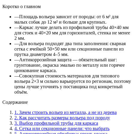
Коротко о главном
—
Площадь вольера зависит от породы: от 6 м² для
малых собак до 12 м² и больше для крупных.
—
Каркас лучше делать из профильной трубы 40×40 мм
для стоек и 40×20 мм для горизонталей, стенка не менее
2 мм.
—
Для вольера подходят два типа заполнения: сварная
сетка с ячейкой 50×50 мм или секционные панели из
прутка диаметром 4–5 мм.
—
Антикоррозийная защита — обязательный шаг:
грунтование, окраска эмалью по металлу или горячее
цинкование каркаса.
—
Совокупная стоимость материалов для типового
вольера 2×3 м сильно варьируется по регионам, поэтому
цены лучше уточнять у поставщика под конкретный
объём.
Содержание
1
.
Зачем строить вольер из металла, а не из дерева
2
.
Как рассчитать размеры вольера под породу
3
.
Выбор профильной трубы для каркаса
4
.
Сетка или секционные панели: что выбрать
5
.
Антикоррозийная обработка: грунт, краска,