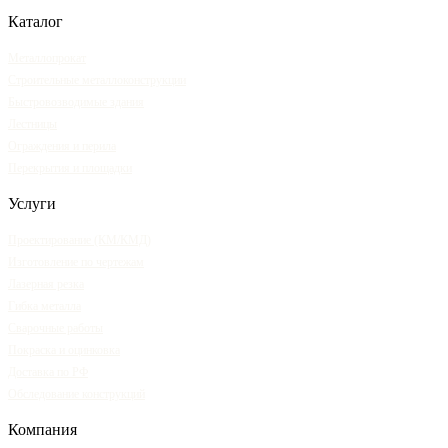
Каталог
Металлопрокат
Строительные металлоконструкции
Быстровозводимые здания
Лестницы
Ограждения и перила
Перекрытия и площадки
Услуги
Проектирование (КМ/КМД)
Изготовление по чертежам
Лазерная резка
Гибка металла
Сварочные работы
Покраска и оцинковка
Доставка по РФ
Обследование конструкций
Компания