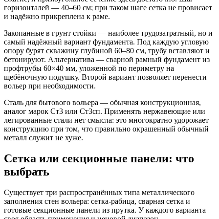
горизонталей — 40–60 см; при таком шаге сетка не провисает
и надёжно прикреплена к раме.
Закопанные в грунт стойки — наиболее трудозатратный, но и
самый надёжный вариант фундамента. Под каждую угловую
опору бурят скважину глубиной 60–80 см, трубу вставляют и
бетонируют. Альтернатива — сварной рамный фундамент из
профтрубы 60×40 мм, уложенной по периметру на
щебёночную подушку. Второй вариант позволяет перенести
вольер при необходимости.
Сталь для бытового вольера — обычная конструкционная,
аналог марок Ст3 или Ст3сп. Применять нержавеющие или
легированные стали нет смысла: это многократно удорожает
конструкцию при том, что правильно окрашенный обычный
металл служит не хуже.
Сетка или секционные панели: что
выбрать
Существует три распространённых типа металлического
заполнения стен вольера: сетка-рабица, сварная сетка и
готовые секционные панели из прутка. У каждого варианта
своя область применения и ценовой диапазон.