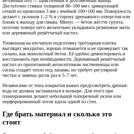
Бетонный пол — практичный и долговечный выбор.
Достаточно стяжки толщиной 80–100 мм с армирующей
сеткой из проволоки 3 мм с ячейкой 100×100 мм. Поверхность
делают с уклоном 1–2 % в сторону дренажного отверстия или
ближе к выходу для смыва. Минус — бетон жёстче грунта,
поэтому поверх него желательно укладывать резиновые маты
или деревянный решётчатый настил.
Уложенная на песчаную подготовку тротуарная плитка
выглядит аккуратно, хорошо отмывается и не промерзает так
сильно, как монолитный бетон. Её удобно демонтировать и
восстановить при необходимости. Деревянный решётчатый
настил из пропитанной антисептиком лиственницы или
сосны создаёт тепло под лапами, но требует регулярной
чистки и замены досок раз в 5–7 лет.
Независимо от типа покрытия важно предусмотреть дренаж:
вода не должна застаиваться в вольере. Для этого при
планировании делают небольшой поперечный уклон или
перфорированный лоток вдоль одной из стен.
Где брать материал и сколько это
стоит