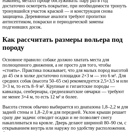
Наконец, металл проще обслуживать: пару раз в год
достаточно осмотреть покрытие, при необходимости тронуть
тронувшийся участок краской — и конструкция снова
защищена. Деревянные аналоги требуют пропитки
антисептиком, покраски и периодической замены
подгнивших досок.
Как рассчитать размеры вольера под
породу
Основное правило: собаке должно хватать места для
полноценного движения, а не просто для того, чтобы
«стоять». Практика показывает, что для малых пород высотой
до 45 см в холке достаточно площадки 2×3 м — это 6 м². Для
средних собак (высота 50–65 см) рекомендуется 2,5×3,5 м или
3×3 м, то есть 8–9 м². Крупные и гигантские породы —
кавказцы, сенбернары, среднеазиатские овчарки — требуют
не менее 3×4 м, то есть 12 м² и более.
Высота стенок обычно выбирается из диапазона 1,8–2,2 м для
задней стены и 1,8–2,0 м для передней. Уклон крыши решает
сразу две задачи: отводит осадки и не позволяет снегу
накапливаться на кровле. Дверь делают шириной 80–90 см, с
открыванием внутрь или наружу по удобству расположения.