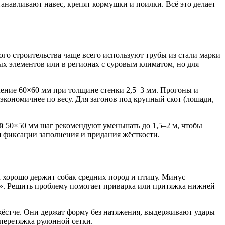
анавливают навес, крепят кормушки и поилки. Всё это делает
го строительства чаще всего используют трубы из стали марки
х элементов или в регионах с суровым климатом, но для
ечение 60×60 мм при толщине стенки 2,5–3 мм. Прогоны и
экономичнее по весу. Для загонов под крупный скот (лошади,
ой 50×50 мм шаг рекомендуют уменьшать до 1,5–2 м, чтобы
я фиксации заполнения и придания жёсткости.
 хорошо держит собак средних пород и птицу. Минус —
ть». Решить проблему помогает приварка или притяжка нижней
жёстче. Они держат форму без натяжения, выдерживают удары
 перетяжка рулонной сетки.