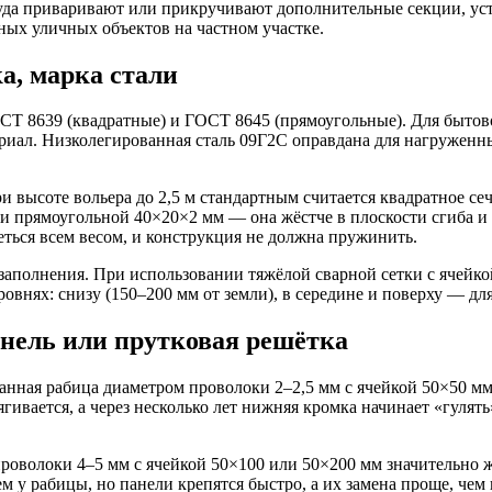
руда приваривают или прикручивают дополнительные секции, уст
ых уличных объектов на частном участке.
а, марка стали
СТ 8639 (квадратные) и ГОСТ 8645 (прямоугольные). Для бытово
иал. Низколегированная сталь 09Г2С оправдана для нагруженны
ри высоте вольера до 2,5 м стандартным считается квадратное с
и прямоугольной 40×20×2 мм — она жёстче в плоскости сгиба и 
ться всем весом, и конструкция не должна пружинить.
 заполнения. При использовании тяжёлой сварной сетки с ячейк
овнях: снизу (150–200 мм от земли), в середине и поверху — дл
анель или прутковая решётка
нная рабица диаметром проволоки 2–2,5 мм с ячейкой 50×50 мм
гивается, а через несколько лет нижняя кромка начинает «гуля
роволоки 4–5 мм с ячейкой 50×100 или 50×200 мм значительно 
м у рабицы, но панели крепятся быстро, а их замена проще, чем