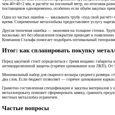
чем 40×40×2 мм, в расчёте на погонный метр, но итоговая раз
поставщиков одновременно, особенно если объём закупки пре
Одна из частых ошибок — заказывать трубу «под свой расчёт» б
время. Современные металлобазы предоставляют услугу нарезк
Другая типичная ошибка — экономия на толщине стенки. Труба
несколько лет без обновления покрытия приводят к появлению 
Компания Стальфа помогает подобрать оптимальный типоразме
Итог: как спланировать покупку метал
Перед закупкой стоит определиться с тремя вещами: габариты 
антикоррозионной защиты (горячее цинкование или ЛКП). От э
Минимальный набор для сварного вольера среднего размера: ст
два слоя. Если бюджет позволяет — горячее цинкование каркас
Грамотно составленная спецификация и закупка материалов у 
металлопрокату поможет сформировать заявку, сравнить предло
местных металлобаз ограничен.
Частые вопросы