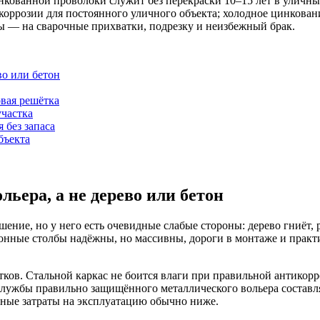
нкованной проволоки служит без перекраски 10–15 лет в уличны
коррозии для постоянного уличного объекта; холодное цинкован
ы — на сварочные прихватки, подрезку и неизбежный брак.
во или бетон
овая решётка
участка
 без запаса
бъекта
ьера, а не дерево или бетон
ение, но у него есть очевидные слабые стороны: дерево гниёт, 
онные столбы надёжны, но массивны, дороги в монтаже и практи
ков. Стальной каркас не боится влаги при правильной антикор
службы правильно защищённого металлического вольера составля
рные затраты на эксплуатацию обычно ниже.