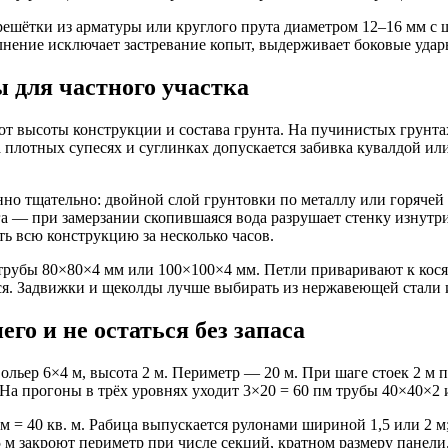
ешётки из арматуры или круглого прута диаметром 12–16 мм с 
лнение исключает застревание копыт, выдерживает боковые удар
 для частного участка
и от высоты конструкции и состава грунта. На пучинистых грунт
а плотных супесях и суглинках допускается забивка кувалдой и
но тщательно: двойной слой грунтовки по металлу или горячей 
а — при замерзании скопившаяся вода разрушает стенку изнутри
ь всю конструкцию за несколько часов.
трубы 80×80×4 мм или 100×100×4 мм. Петли приваривают к косяк
ься. Задвижки и щеколды лучше выбирать из нержавеющей стали
го и не остаться без запаса
ольер 6×4 м, высота 2 м. Периметр — 20 м. При шаге стоек 2 м п
 На прогоны в трёх уровнях уходит 3×20 = 60 пм трубы 40×40×2
м = 40 кв. м. Рабица выпускается рулонами шириной 1,5 или 2 м;
м закроют периметр при числе секций, кратном размеру панели