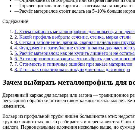
—
Оцинкованная сетка-рабица или сварная панель из оци
—
Горячее цинкование каркаса — оптимальная защита от 
—
Расчёт материалов стоит делать на 5–10% больше норм
Содержание
1
.
Зачем выбирать металлопрофиль для вольера, а не дере
2
.
Какой профиль выбрать: сечение, стенка, марка стали
3
.
Сетка и заполнение: рабица, сварная панель или прутк
4
.
Фундамент и заглубление стоек: нюансы для частного 
5
.
Расчёт материалов: как не купить лишнего и не остаться
6
.
Антикоррозионная защита: что выбрать для уличного о
7
.
Стоимость и типичные ошибки при заказе материалов
8
.
Итог: как спланировать покупку металла для вольера
Зачем выбирать металлопрофиль для вол
Деревянный каркас для вольера или загона — традиционное реш
регулярной обработки антисептиком каждые несколько лет. Бет
изменится.
Вольер из профильной трубы лишён большинства этих недостат
крупных животных, легко разбирается и переставляется. Срок 
аналога. Первоначальные вложения несколько выше, но сумма