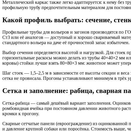
Металлический каркас также легко адаптируется: к нему без т
профильную трубу предпочтительным материалом для постоянн
Какой профиль выбрать: сечение, стенк
Профильные трубы для вольеров и загонов производятся по ГО
Ст3 или её аналогов — доступный и хорошо свариваемый матер
стандартного вольера на даче её прочностной запас избыточен.
Выбор сечения определяется высотой и нагрузкой. Для стоек п
горизонтальные раскосы можно делать из трубы 40×40×2 мм ил
коровы) стойки лучше взять 80×80×3 мм: животное может упере
Шаг стоек — 1,5–2,5 м в зависимости от высоты секции и веса
сетка не провисала. Прогоны устанавливают минимум в трёх ур
Сетка и заполнение: рабица, сварная п
Сетка-рабица — самый дешёвый вариант заполнения. Оцинкова
ромбовидная ячейка при постоянном давлении животного растя
кромки к прогону.
Сварные сетчатые панели (евроограждение) из оцинкованной п
и давление крупной собаки или поросёнка. Стоимость выше, че