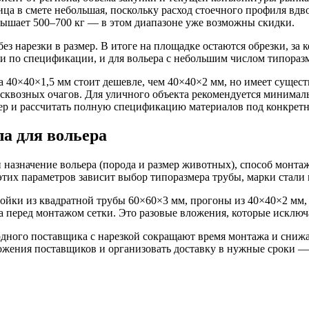
ница в смете небольшая, поскольку расход стоечного профиля вд
вышает 500–700 кг — в этом диапазоне уже возможны скидки.
ез нарезки в размер. В итоге на площадке остаются обрезки, за
и по спецификации, и для вольера с небольшим числом типоразм
 40×40×1,5 мм стоит дешевле, чем 40×40×2 мм, но имеет сущест
сквозных очагов. Для уличного объекта рекомендуется минималь
р и рассчитать полную спецификацию материалов под конкретны
ла для вольера
и назначение вольера (порода и размер животных), способ монта
тих параметров зависит выбор типоразмера трубы, марки стали 
ойки из квадратной трубы 60×60×3 мм, прогоны из 40×40×2 мм, 
а перед монтажом сетки. Это разовые вложения, которые исключа
одного поставщика с нарезкой сокращают время монтажа и снижа
жения поставщиков и организовать доставку в нужные сроки — о