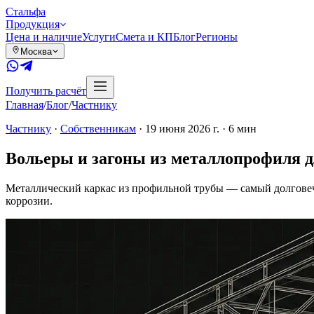
Сталь
фа
Продукция
Цена и наличие
Услуги
Смета и КП
Блог
Регионы
Москва
Получить расчёт
Главная
/
Блог
/
Частнику
Частнику
·
Собственникам
·
19 июня 2026 г.
·
6
мин
Вольеры и загоны из металлопрофиля д
Металлический каркас из профильной трубы — самый долговечн
коррозии.