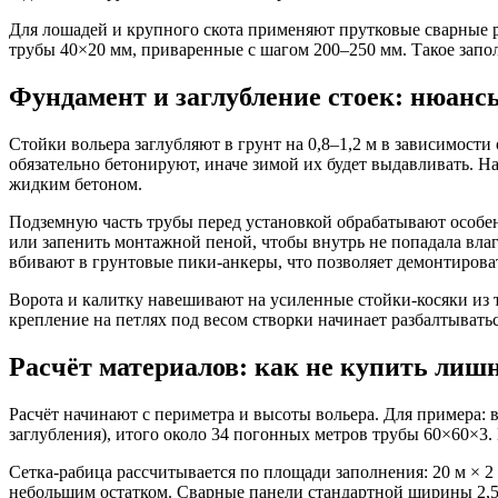
Для лошадей и крупного скота применяют прутковые сварные р
трубы 40×20 мм, приваренные с шагом 200–250 мм. Такое запо
Фундамент и заглубление стоек: нюансы
Стойки вольера заглубляют в грунт на 0,8–1,2 м в зависимост
обязательно бетонируют, иначе зимой их будет выдавливать. Н
жидким бетоном.
Подземную часть трубы перед установкой обрабатывают особен
или запенить монтажной пеной, чтобы внутрь не попадала влаг
вбивают в грунтовые пики-анкеры, что позволяет демонтироват
Ворота и калитку навешивают на усиленные стойки-косяки из 
крепление на петлях под весом створки начинает разбалтыват
Расчёт материалов: как не купить лишне
Расчёт начинают с периметра и высоты вольера. Для примера: в
заглубления), итого около 34 погонных метров трубы 60×60×3.
Сетка-рабица рассчитывается по площади заполнения: 20 м × 2 
небольшим остатком. Сварные панели стандартной ширины 2,5 