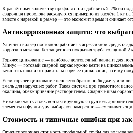
К расчётному количеству профиля стоит добавить 5–7% на подр
сварочная проволока расходуются примерно из расчёта 1 кг на 
вместе с нарезкой в размер — это экономит время и снижает от
Антикоррозионная защита: что выбрать
Уличный вольер постоянно работает в агрессивной среде: осад
коррозию металла. Без защитного покрытия труба толщиной 2 м
Горячее цинкование — наиболее долговечный вариант для пос
Минус — готовый сварной каркас нужно везти на цинковальный 
зачистить швы и отправить на горячее цинкование, а сетку пок
Если горячее цинкование нецелесообразно по бюджету или ло
эмаль для наружных работ. Такая система при грамотном нане
окалины, обезжиривание растворителем. Сварные швы обрабат
Нижнюю часть стоек, контактирующую с грунтом, дополните
элементы и фурнитуру выбирают намеренно — смешивать оцинк
Стоимость и типичные ошибки при зак
Ориентировочная стоимость профильной трубы для вольера зав