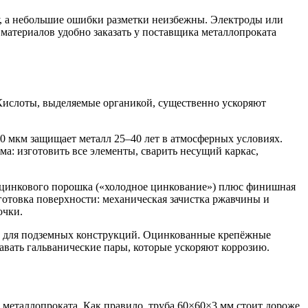
ну, а небольшие ошибки разметки неизбежны. Электроды или
 материалов удобно заказать у поставщика металлопроката
 Кислоты, выделяемые органикой, существенно ускоряют
0 мкм защищает металл 25–40 лет в атмосферных условиях.
а: изготовить все элементы, сварить несущий каркас,
е цинкового порошка («холодное цинкование») плюс финишная
готовка поверхности: механическая зачистка ржавчины и
очки.
и для подземных конструкций. Оцинкованные крепёжные
вать гальванические пары, которые ускоряют коррозию.
металлопроката. Как правило, труба 60×60×3 мм стоит дороже,