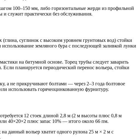
шагом 100–150 мм, либо горизонтальные жерди из профильной
ы и служит практически без обслуживания.
ах (глина, суглинок с высоким уровнем грунтовых вод) стойки
ли использование земляного бура с последующей заливкой лунки
мастики на битумной основе. Торец трубы следует заварить
. Если планируется периодический перенос вольера, стойки
у, а не прикручивают болтами — через 2–3 года болтовое
 или использовать горячеоцинкованную фурнитуру.
отребуется 12 стоек длиной 2,8 м (2 м высоты плюс 0,8 м
 или 40×20×2 плюс запас 10% — итого около 66 пм.
 на данный вольер хватит одного рулона 25 м × 2 м с
.