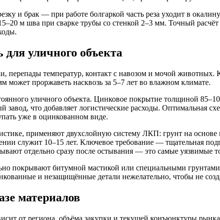
езку и брак — при работе болгаркой часть реза уходит в окали
15–20 м шва при сварке трубы со стенкой 2–3 мм. Точный расчёт
ходы.
 для уличного объекта
ки, перепады температур, контакт с навозом и мочой животных.
м может проржаветь насквозь за 5–7 лет во влажном климате.
тоянного уличного объекта. Цинковое покрытие толщиной 85–10
завод, что добавляет логистические расходы. Оптимальная схем
упать уже в оцинкованном виде.
гистике, применяют двухслойную систему ЛКП: грунт на основ
сении служит 10–15 лет. Ключевое требование — тщательная под
ывают отдельно сразу после остывания — это самые уязвимые т
льно покрывают битумной мастикой или специальными грунтам
ованные и незащищённые детали нежелательно, чтобы не созда
азе материалов
исит от региона, объёма закупки и текущей конъюнктуры рынка 